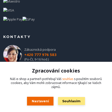
KONTAKTY
Zákaznická podpora
+420 777 976 583
(Po-Čt, 9-16 hod.)
Zpracování cookies
obchod@hadladla.cz
Náš e-shop a partneři potřebují Váš
souhlas
s použitím souborů
cookies, aby Vám mohli zobrazovat informace týkající se Vašich
zájmů.
Nastavení
Souhlasím
Hadladla.cz