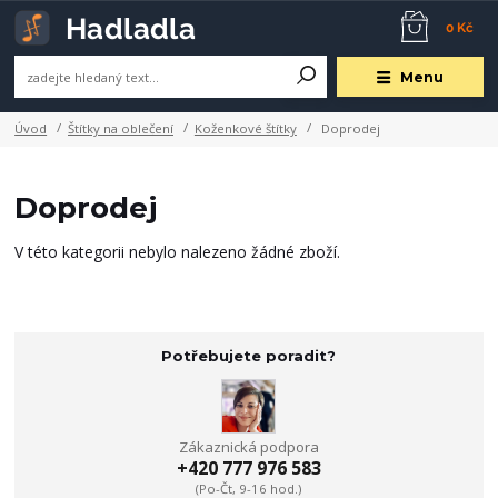
0 Kč
Menu
Úvod
Štítky na oblečení
Koženkové štítky
Doprodej
Doprodej
V této kategorii nebylo nalezeno žádné zboží.
Potřebujete poradit?
Zákaznická podpora
+420 777 976 583
(Po-Čt, 9-16 hod.)