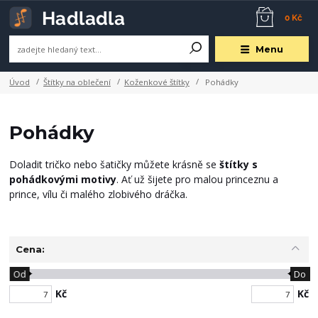
0 Kč
Menu
Úvod
Štítky na oblečení
Koženkové štítky
Pohádky
Pohádky
Doladit tričko nebo šatičky můžete krásně se
štítky s
pohádkovými motivy
. Ať už šijete pro malou princeznu a
prince, vílu či malého zlobivého dráčka.
Cena:
Od
Do
Kč
Kč