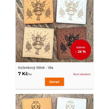
9,50 Kč
- 26 %
Koženkový štítek - Víla
7 Kč
/
ks
Není skladem
Detail