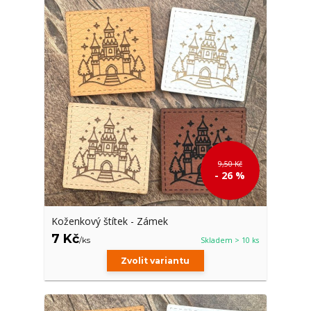
9,50 Kč
- 26 %
Koženkový štítek - Zámek
7 Kč
/
ks
Skladem > 10 ks
Zvolit variantu