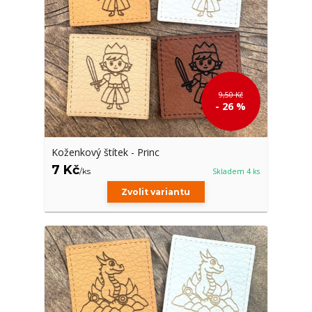
9,50 Kč
- 26 %
Koženkový štítek - Princ
7 Kč
/
ks
Skladem 4 ks
Zvolit variantu