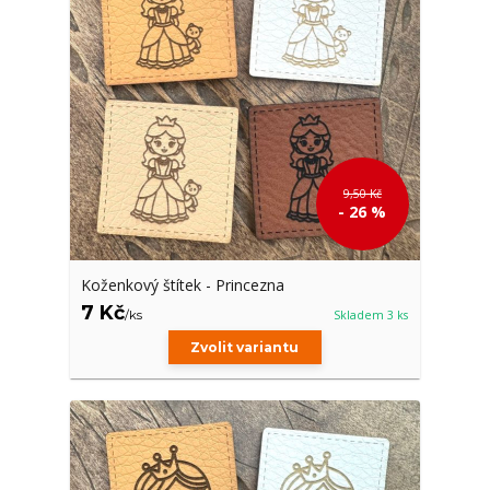
9,50 Kč
- 26 %
Koženkový štítek - Princezna
7 Kč
/
ks
Skladem 3 ks
Zvolit variantu