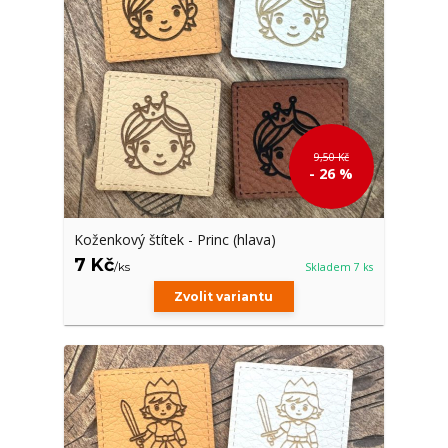
9,50 Kč
- 26 %
Koženkový štítek - Princ (hlava)
7 Kč
/
ks
Skladem 7 ks
Zvolit variantu