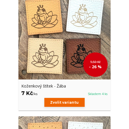
9,50 Kč
- 26 %
Koženkový štítek - Žába
7 Kč
/
ks
Skladem 4 ks
Zvolit variantu