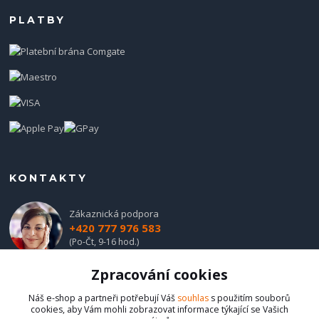
PLATBY
KONTAKTY
Zákaznická podpora
+420 777 976 583
(Po-Čt, 9-16 hod.)
Zpracování cookies
obchod@hadladla.cz
Náš e-shop a partneři potřebují Váš
souhlas
s použitím souborů
cookies, aby Vám mohli zobrazovat informace týkající se Vašich