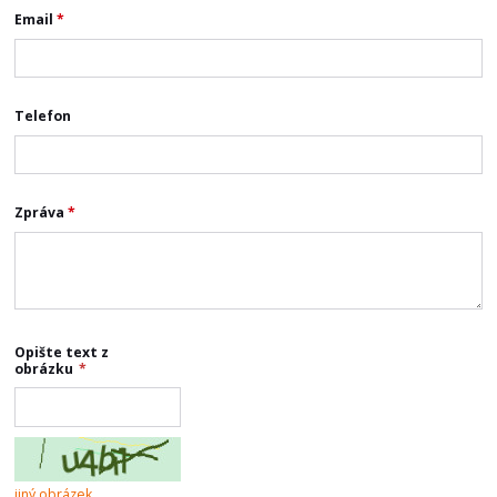
Email
*
Telefon
Zpráva
*
Opište text z
obrázku
*
jiný obrázek