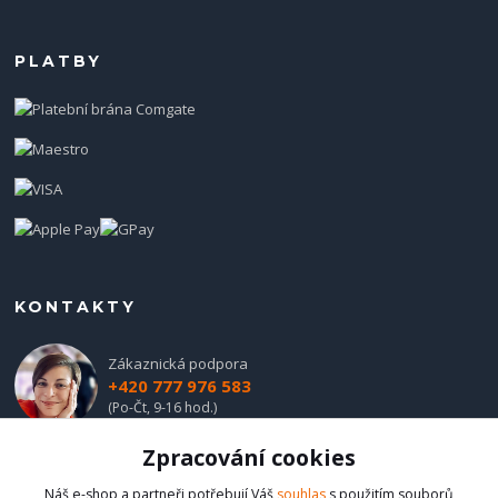
PLATBY
KONTAKTY
Zákaznická podpora
+420 777 976 583
(Po-Čt, 9-16 hod.)
Zpracování cookies
obchod@hadladla.cz
Náš e-shop a partneři potřebují Váš
souhlas
s použitím souborů