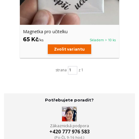
Magnetka pro učitelku
65 Kč
/
ks
Skladem > 10 ks
Zvolit variantu
strana
z 1
Potřebujete poradit?
Zákaznická podpora
+420 777 976 583
(Po-Čt, 9-16 hod.)