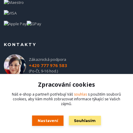
KONTAKTY
Zákaznická podpora
+420 777 976 583
(Po-Čt, 9-16 hod.)
Zpracování cookies
obchod@hadladla.cz
Náš e-shop a partneři potřebují Váš
souhlas
s použitím souborů
cookies, aby Vám mohli zobrazovat informace týkající se Vašich
zájmů.
Nastavení
Souhlasím
Hadladla.cz