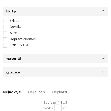
Štítky
Skladem
Novinka
Akce
Doprava ZDARMA
TOP produkt
materiál
výrobce
Nejnovější
Nejlevnější
Nejdražší
Zobrazuji 1-3 z 3
strana
z 1