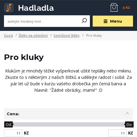
0 Kč
Menu
Úvod
Štítky na oblečení
Semišové štítky
Pro kluky
Pro kluky
Klukům je mnohdy těžké vyšperkovat ušité tepláky nebo mikinu.
Zkuste to s některým z našich štítků a udělejte radost i sobě. Za
pár let už bude v kurzu vašeho drobečka jen černá barva a
hlavně: "Žádné obrázky, mami!" :D
Cena:
Od
Do
Kč
Kč