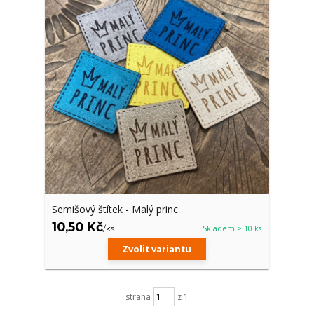
Semišový štítek - Malý princ
10,50 Kč
/
ks
Skladem > 10 ks
Zvolit variantu
strana
z 1