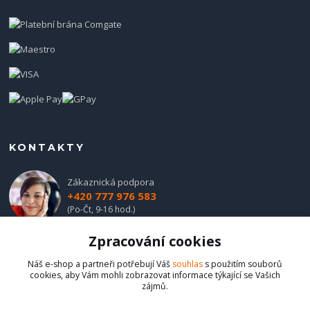
KONTAKTY
Zákaznická podpora
+420 777 976 583
(Po-Čt, 9-16 hod.)
Zpracování cookies
obchod@hadladla.cz
Náš e-shop a partneři potřebují Váš
souhlas
s použitím souborů
cookies, aby Vám mohli zobrazovat informace týkající se Vašich
zájmů.