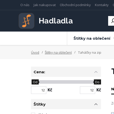
O nás
Jak nakupovat
Obchodní podmínky
Kontakty
Štítky na oblečení
Úvod
Štítky na oblečení
Taháčky na zip
Cena:
Od
Do
N
Kč
Kč
Z
Štítky