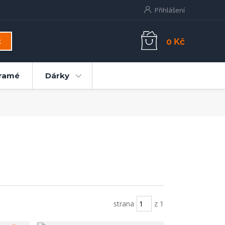
Přihlášení
0 Kč
t
ramé
Dárky
strana
z 1