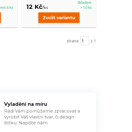
Skladem
12 Kč
dem 6 ks
/
ks
> 10 ks
Zvolit variantu
strana
z 1
Vyladění na míru
Rádi Vám pomůžeme zpracovat a
vyrobit Váš vlastní tvar, či design
štítku. Napište nám.