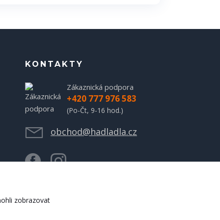
KONTAKTY
Zákaznická podpora
+420 777 976 583
(Po-Čt, 9-16 hod.)
obchod@hadladla.cz
ohli zobrazovat