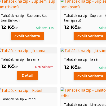
Taháček na zip - Šup sem, šup
Taháček na zip - Šup sem, 
tam (tiskací)
tam (psací)
12 Kč
12 Kč
/
ks
Skladem 4 ks
/
ks
Skla
Zvolit variantu
Zvolit variantu
Taháček na zip - Já sama
Taháček na zip - Já sám
12 Kč
12 Kč
/
ks
Není skladem
/
ks
Skla
Detail
Zvolit variantu
Taháček na zip – Rebel
Taháček na zip - Limitovan