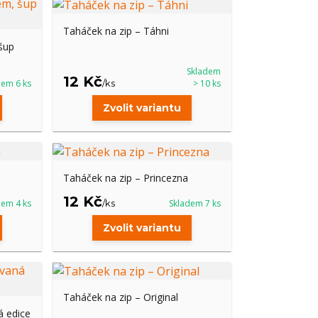
Taháček na zip – Táhni
šup
Skladem
12 Kč
dem 6 ks
/
ks
> 10 ks
Zvolit variantu
Taháček na zip – Princezna
12 Kč
dem 4 ks
/
ks
Skladem 7 ks
Zvolit variantu
Taháček na zip – Original
á edice