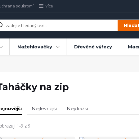
Ochrana soukromí
Více
Hleda
Nažehlovačky
Dřevěné výřezy
Mac
Taháčky na zip
ejnovější
Nejlevnější
Nejdražší
obrazuji 1-9 z 9