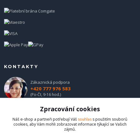
KONTAKTY
Zákaznická podpora
+420 777 976 583
(Po-Čt, 9-16 hod.)
Zpracování cookies
obchod@hadladla.cz
Náš e-shop a partneři potřebují Váš
souhlas
s použitím souborů
cookies, aby Vám mohli zobrazovat informace týkající se Vašich
zájmů.