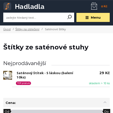
0 Kč
Menu
Úvod
Štítky na oblečení
Saténové štítky
Štítky ze saténové stuhy
Nejprodávanější
Saténový štítek - S láskou (balení
29 Kč
1.
10ks)
skladem > 10 ks
TOP produkt
Cena:
Od
Do