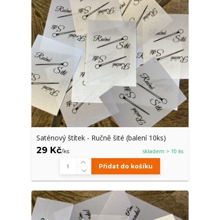
Saténový štítek - Ručně šité (balení 10ks)
29 Kč
/
ks
skladem > 10 ks
Přidat do košíku