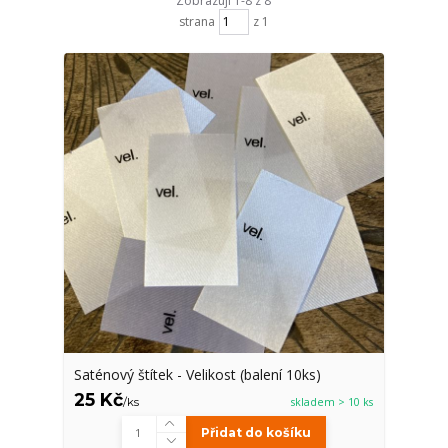
Zobrazuji 1-8 z 8
strana
z 1
Saténový štítek - Velikost (balení 10ks)
25 Kč
/
ks
skladem > 10 ks
Přidat do košíku