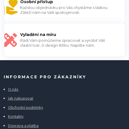
Osobní přístup
Každou objednávku pro Vás chystáme s láskou.
Záleží nám na Vaší spokojenosti.
Vyladění na míru
Rádi Vám pomůžeme zpracovat a vyrobit Váš
vlastní tvar, či design štítku. Napište nám.
INFORMACE PRO ZÁKAZNÍKY
O nás
Jak nakupovat
Obchodní podmínky
Kontakty
Doprava a platba