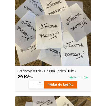
Saténový štítek - Originál (balení 10ks)
29 Kč
/
ks
skladem > 10 ks
Přidat do košíku