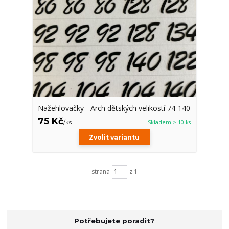
Nažehlovačky - Arch dětských velikostí 74-140
75 Kč
/
ks
Skladem > 10 ks
Zvolit variantu
strana
z 1
Potřebujete poradit?