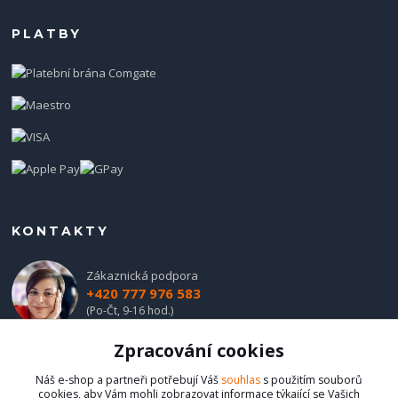
PLATBY
KONTAKTY
Zákaznická podpora
+420 777 976 583
(Po-Čt, 9-16 hod.)
Zpracování cookies
obchod@hadladla.cz
Náš e-shop a partneři potřebují Váš
souhlas
s použitím souborů
cookies, aby Vám mohli zobrazovat informace týkající se Vašich