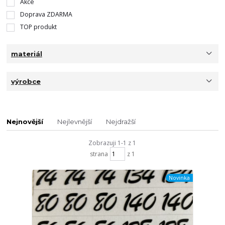
Akce
Doprava ZDARMA
TOP produkt
materiál
výrobce
Nejnovější
Nejlevnější
Nejdražší
Zobrazuji 1-1 z 1
strana
z 1
Novinka