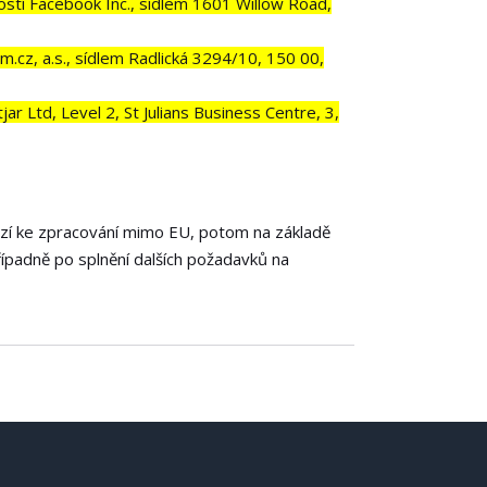
tí Facebook Inc., sídlem 1601 Willow Road,
.cz, a.s., sídlem Radlická 3294/10, 150 00,
 Ltd, Level 2, St Julians Business Centre, 3,
ází ke zpracování mimo EU, potom na základě
řípadně po splnění dalších požadavků na