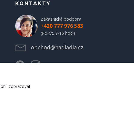
KONTAKTY
Zákaznická podpora
+420 777 976 583
(Po-Čt, 9-16 hod.)
obchod@hadladla.cz
ohli zobrazovat