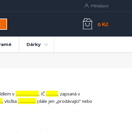
Přihlášení
0 Kč
t
ramé
Dárky
sídlem v
…………………
, IČ
………..
, zapsaná v
.
, vložka
……………..
(dále jen „prodávající“ nebo