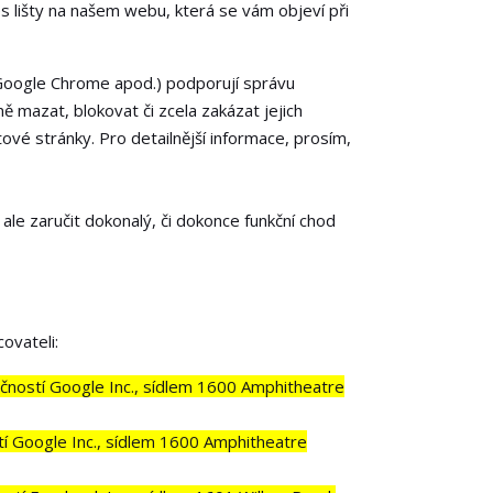
s lišty na našem webu, která se vám objeví při
 Google Chrome apod.) podporují správu
ě mazat, blokovat či zcela zakázat jejich
tové stránky. Pro detailnější informace, prosím,
le zaručit dokonalý, či dokonce funkční chod
ovateli:
čností Google Inc., sídlem 1600 Amphitheatre
 Google Inc., sídlem 1600 Amphitheatre