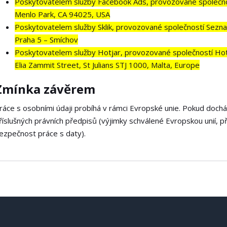
Poskytovatelem služby Facebook Ads, provozované společnos
Menlo Park, CA 94025, USA
Poskytovatelem služby Sklik, provozované společností Seznam
Praha 5 – Smíchov
Poskytovatelem služby Hotjar, provozované společností Hotjar
Elia Zammit Street, St Julians STJ 1000, Malta, Europe
Zmínka závěrem
ráce s osobními údaji probíhá v rámci Evropské unie. Pokud doch
říslušných právních předpisů (výjimky schválené Evropskou unií, p
ezpečnost práce s daty).