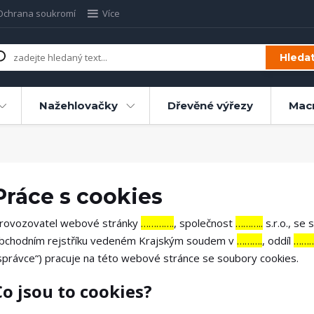
Ochrana soukromí
Více
Hleda
Nažehlovačky
Dřevěné výřezy
Mac
Práce s cookies
rovozovatel webové stránky
………….
, společnost
………..
s.r.o., se 
bchodním rejstříku vedeném Krajským soudem v
……….
, oddíl
………
správce“) pracuje na této webové stránce se soubory cookies.
Co jsou to cookies?