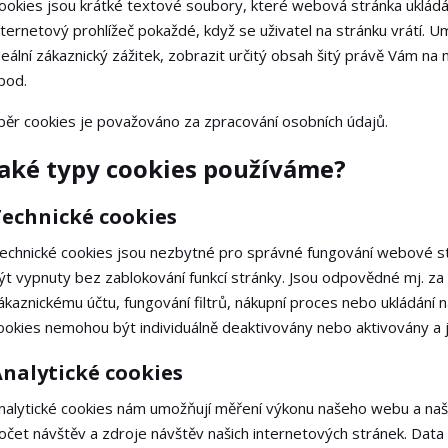
ookies jsou krátké textové soubory, které webová stránka ukládá 
nternetový prohlížeč pokaždé, když se uživatel na stránku vrátí. U
deální zákaznický zážitek, zobrazit určitý obsah šitý právě Vám n
pod.
běr cookies je považováno za zpracování osobních údajů.
Jaké typy cookies používáme?
Technické cookies
echnické cookies jsou nezbytné pro správné fungování webové str
ýt vypnuty bez zablokování funkcí stránky. Jsou odpovědné mj. za 
ákaznickému účtu, fungování filtrů, nákupní proces nebo ukládání
ookies nemohou být individuálně deaktivovány nebo aktivovány a j
nalytické cookies
nalytické cookies nám umožňují měření výkonu našeho webu a naši
očet návštěv a zdroje návštěv našich internetových stránek. Dat