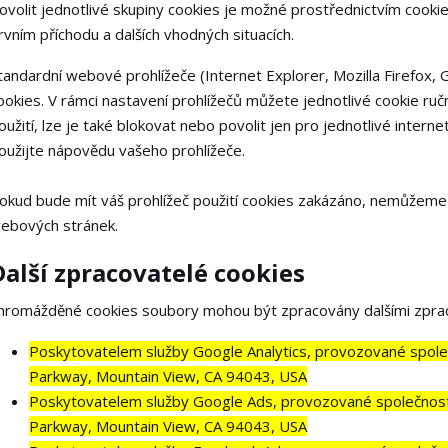
ovolit jednotlivé skupiny cookies je možné prostřednictvím cookie
rvním příchodu a dalších vhodných situacích.
tandardní webové prohlížeče (Internet Explorer, Mozilla Firefox,
ookies. V rámci nastavení prohlížečů můžete jednotlivé cookie ručn
oužití, lze je také blokovat nebo povolit jen pro jednotlivé interne
oužijte nápovědu vašeho prohlížeče.
okud bude mít váš prohlížeč použití cookies zakázáno, nemůžeme a
ebových stránek.
Další zpracovatelé cookies
hromážděné cookies soubory mohou být zpracovány dalšími zprac
Poskytovatelem služby Google Analytics, provozované spole
Parkway, Mountain View, CA 94043, USA
Poskytovatelem služby Google Ads, provozované společností
Parkway, Mountain View, CA 94043, USA