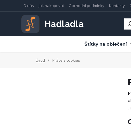
O nás
Jak nakupovat
Obchodní podmínky
Kontakty
Štítky na oblečení
Úvod
Práce s cookies
P
o
„