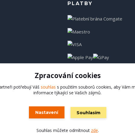
PLATBY
Zpracování cookies
rtneři potřebují Váš
souhlas
s použitím souborů cookies, aby Vám m
informace týkající se Vašich zájmů.
Hadladla.cz
Nastavení
Souhlasím
Vytvořeno na
Eshop-rychle.cz
Souhlas můžete odmítnout
zde
.