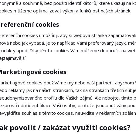
nonymně a souhrnně, bez použití identifikátorů, které ukazují na 
ookies můžeme optimalizovat výkon a funkčnost našich stránek.
referenční cookies
referenční cookies umožňují, aby si webová stránka zapamatovala
hová nebo jak vypadá. Je to například Vámi preferovaný jazyk, mě
rodukty apod. Díky těmto cookies Vám můžeme doporučit na webu
ejzajímavější.
Marketingové cookies
arketingové cookies používáme my nebo naši partneři, abychom V
ebo reklamy jak na našich stránkách, tak na stránkách třetích subj
seudonymizovaného profilu dle Vašich zájmů. Ale nebojte, tímto p
ezprostřední identifikace Vaší osoby, protože jsou používány p
evyjádříte souhlas s těmito cookies, neuvidíte v reklamních sděle
Jak povolit / zakázat využití cookies?