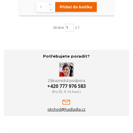
Přidat do košíku
strana
z 1
Potřebujete poradit?
Zákaznická podpora
+420 777 976 583
(Po-Čt, 9-16 hod.)
obchod@hadladla.cz