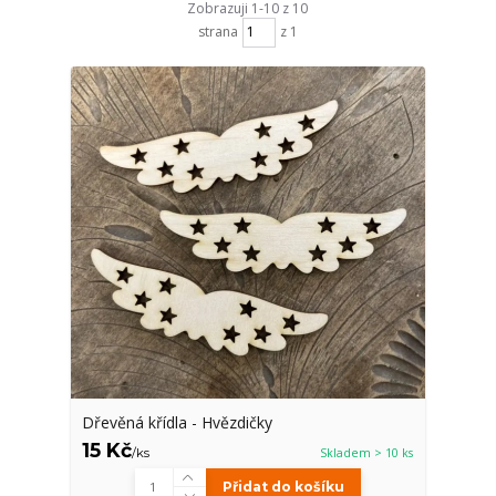
Zobrazuji 1-10 z 10
strana
z 1
Dřevěná křídla - Hvězdičky
15 Kč
/
ks
Skladem > 10 ks
Přidat do košíku