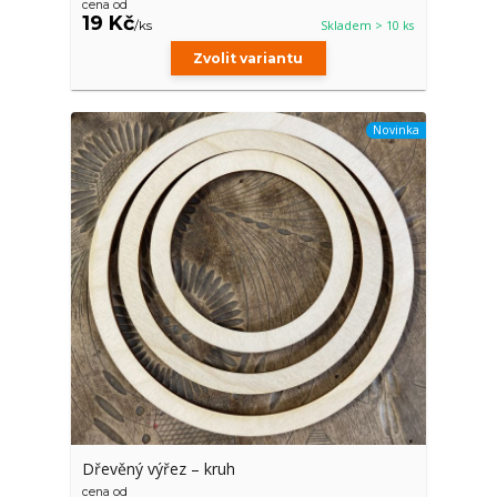
cena od
19 Kč
/
ks
Skladem > 10 ks
Zvolit variantu
Novinka
Dřevěný výřez – kruh
cena od