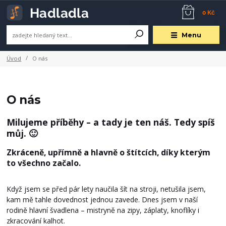
0 Kč
Menu
Úvod
O nás
O nás
Milujeme příběhy – a tady je ten náš. Tedy spíš
můj. 🙂
Zkráceně, upřímně a hlavně o štítcích, díky kterým
to všechno začalo.
Když jsem se před pár lety naučila šít na stroji, netušila jsem,
kam mě tahle dovednost jednou zavede. Dnes jsem v naší
rodině hlavní švadlena – mistryně na zipy, záplaty, knoflíky i
zkracování kalhot.