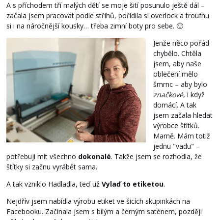
A s příchodem tří malých dětí se moje šití posunulo ještě dál –
začala jsem pracovat podle střihů, pořídila si overlock a troufnu
si i na náročnější kousky… třeba zimní boty pro sebe. 🙂
Jenže něco pořád
chybělo. Chtěla
jsem, aby naše
oblečení mělo
šmrnc – aby bylo
značkové
, i když
domácí. A tak
jsem začala hledat
výrobce štítků.
Marně. Mám totiž
jednu "vadu" –
potřebuji mít všechno
dokonalé
. Takže jsem se rozhodla, že
štítky si začnu vyrábět sama.
A tak vzniklo Hadladla, teď už
Vylaď to etiketou
.
Nejdřív jsem nabídla výrobu etiket ve šicích skupinkách na
Facebooku. Začínala jsem s bílým a černým saténem, později