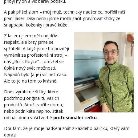
přibyl nylon a víc barev potisku.
A pak přišel zlom – můj muž, technický nadšenec, pořídil náš
první laser. Díky němu jsme mohli začít gravírovat štítky ze
snappapu, koženky i pravé kůže.
Z laseru jsem měla nejdřív
respekt, ale brzy jsme se
spřátelili. A když jsme ho později
vyměnili za profesionální stroj –
náš „Rolls Royce“ – otevřel se
úplně nový svět možností.
Nápadů bylo (a je) víc než času.
Ale to je na tom to krásné.
Dnes vyrábíme štítky, které
podtrhnou originalitu vašich
produktů. Ať už tvoříte doma,
nebo podnikáte naplno, štítek
od nás dodá vaší tvorbě
profesionální tečku
.
Doufám, že je moje nadšení znát z každého balíčku, který vám
dorazí.