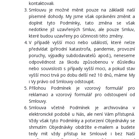
kontaktovali.
Smlouvu je možné měnit pouze na základě naší
písemné dohody. My jsme však oprávněni změnit a
doplnit tyto Podmínky, tato změna se však
nedotkne již uzavřených Smluv, ale pouze Smluv,
které budou uzavřeny po účinnosti této změny.
V případě vyšší moci nebo událostí, které nelze
předvídat (přírodní katastrofa, pandemie, provozní
poruchy, výpadky subdodavatelů apod.), neneseme
odpovědnost za škodu způsobenou v důsledku
nebo souvislosti s případy vyšší moci, a pokud stav
vyšší moci trvá po dobu delší než 10 dnů, máme My
i Vy právo od Smlouvy odstoupit.
Přílohou Podmínek je vzorový formulář pro
reklamaci a vzorový formulář pro odstoupení od
Smlouvy.
Smlouva včetně Podmínek je archivována v
elektronické podobě u Nás, ale není Vám přístupná.
Vždy však tyto Podmínky a potvrzení Objednávky se
shrnutím Objednávky obdržíte e-mailem a budete
tedy mít vždy přístup ke Smlouvě i bez Naší