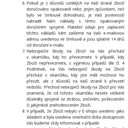
Pokud je z důvodů vzniklých na Vaší straně Zboží
doručováno opakovaně nebo jiným způsobem, než
bylo ve Smlouvě dohodnuto, je Vaší povinností
nahradit Nám náklady s tímto opakovaným
doručením spojené. Platební údaje pro zaplacení
těchto nákladů Vám zašleme na Vaši e-mailovou
adresu uvedenou ve Smlouvě a jsou splatné 14 dnů
od doručení e-mailu.
Nebezpeční škody na Zboží na Vás přechází
v okamžiku, kdy ho převezmete. V případě, kdy
Zboží nepřevezmete, s výjimkou případů dle čl. 4
Podmínek, na Vás nebezpečí škody na Zboží
přechází v okamžiku, kdy jste měli možnost ho
převzít, ale z důvodů na Vaší straně k převzetí
nedošlo. Přechod nebezpečí škody na Zboží pro Vás
znamená, že od tohoto okamžiku nesete veškeré
důsledky spojené se ztrátou, zničením, poškozením
či jakýmkoli znehodnocením Zboží.
V případě, že Zboží nebylo v E-shopu uvedeno jako
skladem a byla uvedena orientační doba dostupnosti
Vás budeme vždy informovat v případě: