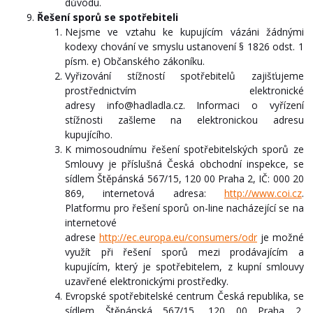
důvodu.
Řešení sporů se spotřebiteli
Nejsme ve vztahu ke kupujícím vázáni žádnými
kodexy chování ve smyslu ustanovení § 1826 odst. 1
písm. e) Občanského zákoníku.
Vyřizování stížností spotřebitelů zajišťujeme
prostřednictvím elektronické
adresy info@hadladla.cz. Informaci o vyřízení
stížnosti zašleme na elektronickou adresu
kupujícího.
K mimosoudnímu řešení spotřebitelských sporů ze
Smlouvy je příslušná Česká obchodní inspekce, se
sídlem Štěpánská 567/15, 120 00 Praha 2, IČ: 000 20
869, internetová adresa:
http://www.coi.cz
.
Platformu pro řešení sporů on-line nacházející se na
internetové
adrese
http://ec.europa.eu/consumers/odr
je možné
využít při řešení sporů mezi prodávajícím a
kupujícím, který je spotřebitelem, z kupní smlouvy
uzavřené elektronickými prostředky.
Evropské spotřebitelské centrum Česká republika, se
sídlem Štěpánská 567/15, 120 00 Praha 2,