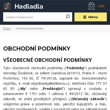
0 Kč
Menu
Úvod
Obchodní podmínky
OBCHODNÍ PODMÍNKY
VŠEOBECNÉ OBCHODNÍ PODMÍNKY
Tyto všeobecné obchodní podmínky (“
Podmínky
”) podnikatele
Veroniky Šnoblové, se sídlem Dandova 2619/13, Praha 9 - Horní
Počernice, 193 00, IČ 74139126, zapsané do živnostenského
rejstříku,
e -mail objednavky@etiketou.cz,
telefonní číslo 777 97
65 83 („
My
” nebo „
Prodávající
”) upravují v souladu s
ustanovením § 1751 odst. 1 zákona č. 89/2012 Sb., občanský
zákoník, ve znění pozdějších předpisů („
Občanský zákoník
“)
vzájemná práva a povinnosti Vás, jakožto kupujících, a Nás,
jakožto prodávajících, vzniklá v souvislosti nebo na základě kupní