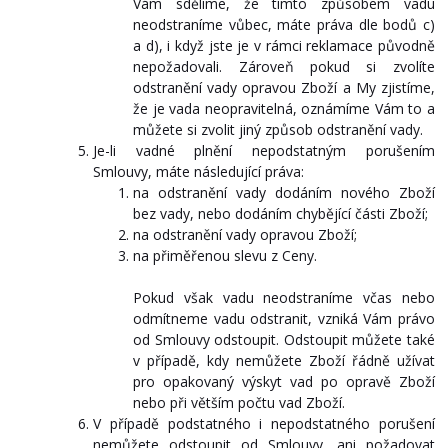
Vám sdělíme, že tímto způsobem vadu
neodstraníme vůbec, máte práva dle bodů c)
a d), i když jste je v rámci reklamace původně
nepožadovali. Zároveň pokud si zvolíte
odstranění vady opravou Zboží a My zjistíme,
že je vada neopravitelná, oznámíme Vám to a
můžete si zvolit jiný způsob odstranění vady.
Je-li vadné plnění nepodstatným porušením
Smlouvy, máte následující práva:
na odstranění vady dodáním nového Zboží
bez vady, nebo dodáním chybějící části Zboží;
na odstranění vady opravou Zboží;
na přiměřenou slevu z Ceny.
Pokud však vadu neodstraníme včas nebo
odmítneme vadu odstranit, vzniká Vám právo
od Smlouvy odstoupit. Odstoupit můžete také
v případě, kdy nemůžete Zboží řádně užívat
pro opakovaný výskyt vad po opravě Zboží
nebo při větším počtu vad Zboží.
V případě podstatného i nepodstatného porušení
nemůžete odstoupit od Smlouvy, ani požadovat