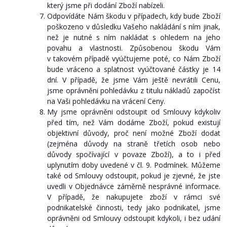
který jsme při dodání Zboží nabízeli.
Odpovídáte Nám škodu v případech, kdy bude Zboží
poškozeno v důsledku Vašeho nakládání s ním jinak,
než je nutné s ním nakládat s ohledem na jeho
povahu a vlastnosti. Způsobenou škodu Vám
v takovém případě vyúčtujeme poté, co Nám Zboží
bude vráceno a splatnost vyúčtované částky je 14
dní. V případě, že jsme Vám ještě nevrátili Cenu,
jsme oprávněni pohledávku z titulu nákladů započíst
na Vaši pohledávku na vrácení Ceny.
My jsme oprávněni odstoupit od Smlouvy kdykoliv
před tím, než Vám dodáme Zboží, pokud existují
objektivní důvody, proč není možné Zboží dodat
(zejména důvody na straně třetích osob nebo
důvody spočívající v povaze Zboží), a to i před
uplynutím doby uvedené v čl. 9. Podmínek. Můžeme
také od Smlouvy odstoupit, pokud je zjevné, že jste
uvedli v Objednávce záměrně nesprávné informace.
V případě, že nakupujete zboží v rámci své
podnikatelské činnosti, tedy jako podnikatel, jsme
oprávněni od Smlouvy odstoupit kdykoli, i bez udání