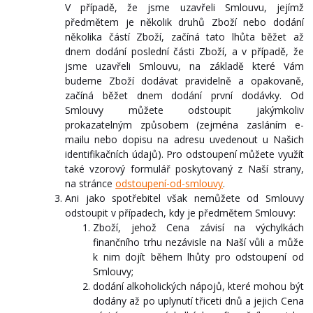
V případě, že jsme uzavřeli Smlouvu, jejímž
předmětem je několik druhů Zboží nebo dodání
několika částí Zboží, začíná tato lhůta běžet až
dnem dodání poslední části Zboží, a v případě, že
jsme uzavřeli Smlouvu, na základě které Vám
budeme Zboží dodávat pravidelně a opakovaně,
začíná běžet dnem dodání první dodávky. Od
Smlouvy můžete odstoupit jakýmkoliv
prokazatelným způsobem (zejména zasláním e-
mailu nebo dopisu na adresu uvedenout u Našich
identifikačních údajů). Pro odstoupení můžete využít
také vzorový formulář poskytovaný z Naší strany,
na stránce
odstoupení-od-smlouvy
.
Ani jako spotřebitel však nemůžete od Smlouvy
odstoupit v případech, kdy je předmětem Smlouvy:
Zboží, jehož Cena závisí na výchylkách
finančního trhu nezávisle na Naší vůli a může
k nim dojít během lhůty pro odstoupení od
Smlouvy;
dodání alkoholických nápojů, které mohou být
dodány až po uplynutí třiceti dnů a jejich Cena