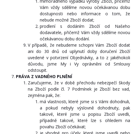
mimořádného výpadku výroby Zboží, přičemž
Vám vždy sdělíme novou očekávanou dobu
dostupnosti nebo informace o tom, že
nebude možné Zboží dodat;
prodlení s dodáním Zboží od Našeho
dodavatele, přičemž Vám vždy sdělíme novou
očekávanou dobu dodání.
V případě, že nebudeme schopni Vám Zboží dodat
ani do 30 dnů od uplynutí doby doručení Zboží
uvedené v potvrzení Objednávky, a to z jakéhokoli
důvodu, jsme My i Vy oprávněni od Smlouvy
odstoupit.
PRÁVA
Z VADNÉHO PLNĚNÍ
Zaručujeme, že v době přechodu nebezpečí škody
na Zboží podle čl. 7 Podmínek je Zboží bez vad,
zejména pak, že:
má vlastnosti, které jsme si s Vámi dohodnuli,
a pokud nebyly výslovně dohodnuty, pak
takové, které jsme u popisu Zboží uvedli,
případně takové, které lze s ohledem na
povahu Zboží očekávat;
je vhodné pro účely, které jsme uvedli nebo