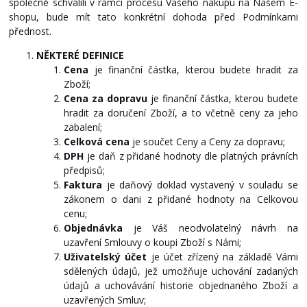
společně schválili v rámci procesu Vašeho nákupu na Našem E-
shopu, bude mít tato konkrétní dohoda před Podmínkami
přednost.
NĚKTERÉ DEFINICE
Cena
je finanční částka, kterou budete hradit za
Zboží;
Cena za dopravu
je finanční částka, kterou budete
hradit za doručení Zboží, a to včetně ceny za jeho
zabalení;
Celková cena
je součet Ceny a Ceny za dopravu;
DPH
je daň z přidané hodnoty dle platných právních
předpisů;
Faktura
je daňový doklad vystavený v souladu se
zákonem o dani z přidané hodnoty na Celkovou
cenu;
Objednávka
je Váš neodvolatelný návrh na
uzavření Smlouvy o koupi Zboží s Námi;
Uživatelský účet
je účet zřízený na základě Vámi
sdělených údajů, jež umožňuje uchování zadaných
údajů a uchovávání historie objednaného Zboží a
uzavřených Smluv;