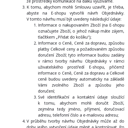
že prostředky komunikace na dálku využíváme.
K tomu, abychom mohli Smlouvu uzavřít, je třeba,
abyste na E-shopu vytvořili návrh Objednávky.
V tomto návrhu musí být uvedeny následující údaje:
Informace o nakupovaném Zboží (na E-shopu
označujete Zboží, o jehož nákup máte zájem,
tlačítkem „Přidat do košíku“);
Informace o Ceně, Ceně za dopravu, způsobu
platby Celkové ceny a požadovaném způsobu
doručení Zboží; tyto informace budou zadány
v rámci tvorby návrhu Objednávky v rámci
uživatelského prostředí E-shopu, přičemž
informace o Ceně, Ceně za dopravu a Celkové
ceně budou uvedeny automaticky na základě
Vámi zvolného Zboží a způsobu jeho
doručení;
Své identifikační a kontaktní údaje sloužící
k tomu, abychom mohli doručit Zboží,
zejména tedy jméno, příjmení, doručovací
adresu, telefonní číslo a e-mailovou adresu;
V průběhu tvorby návrhu Objednávky může až do
doby jejího vytvoření údaje měnit a kontrolovat. Po