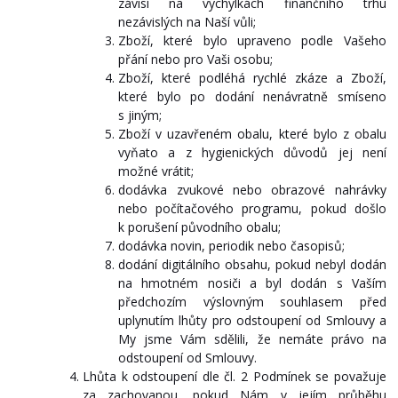
závisí na výchylkách finančního trhu
nezávislých na Naší vůli;
Zboží, které bylo upraveno podle Vašeho
přání nebo pro Vaši osobu;
Zboží, které podléhá rychlé zkáze a Zboží,
které bylo po dodání nenávratně smíseno
s jiným;
Zboží v uzavřeném obalu, které bylo z obalu
vyňato a z hygienických důvodů jej není
možné vrátit;
dodávka zvukové nebo obrazové nahrávky
nebo počítačového programu, pokud došlo
k porušení původního obalu;
dodávka novin, periodik nebo časopisů;
dodání digitálního obsahu, pokud nebyl dodán
na hmotném nosiči a byl dodán s Vaším
předchozím výslovným souhlasem před
uplynutím lhůty pro odstoupení od Smlouvy a
My jsme Vám sdělili, že nemáte právo na
odstoupení od Smlouvy.
Lhůta k odstoupení dle čl. 2 Podmínek se považuje
za zachovanou, pokud Nám v jejím průběhu