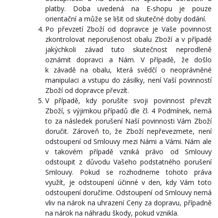
platby. Doba uvedená na E-shopu je pouze
orientační a může se lišit od skutečné doby dodání.
Po převzetí Zboží od dopravce je Vaše povinnost
zkontrolovat neporušenost obalu Zboží a v případě
jakýchkoli závad tuto skutečnost neprodleně
oznámit dopravci a Nám. V případě, že došlo
k závadě na obalu, která svědčí o neoprávněné
manipulaci a vstupu do zásilky, není Vaší povinností
Zboží od dopravce převzít.
V případě, kdy porušíte svoji povinnost převzít
Zboží, s výjimkou případů dle čl. 4 Podmínek, nemá
to za následek porušení Naší povinnosti Vám Zboží
doručit. Zároveň to, že Zboží nepřevezmete, není
odstoupení od Smlouvy mezi Námi a Vámi. Nám ale
v takovém případě vzniká právo od Smlouvy
odstoupit z důvodu Vašeho podstatného porušení
Smlouvy. Pokud se rozhodneme tohoto práva
využít, je odstoupení účinné v den, kdy Vám toto
odstoupení doručíme. Odstoupení od Smlouvy nemá
vliv na nárok na uhrazení Ceny za dopravu, případně
na nárok na náhradu škody, pokud vznikla.