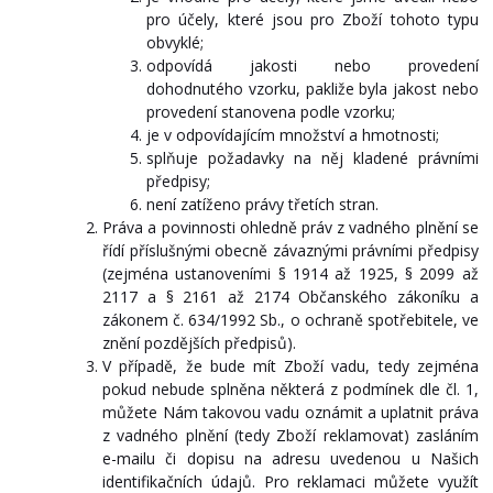
pro účely, které jsou pro Zboží tohoto typu
obvyklé;
odpovídá jakosti nebo provedení
dohodnutého vzorku, pakliže byla jakost nebo
provedení stanovena podle vzorku;
je v odpovídajícím množství a hmotnosti;
splňuje požadavky na něj kladené právními
předpisy;
není zatíženo právy třetích stran.
Práva a povinnosti ohledně práv z vadného plnění se
řídí příslušnými obecně závaznými právními předpisy
(zejména ustanoveními § 1914 až 1925, § 2099 až
2117 a § 2161 až 2174 Občanského zákoníku a
zákonem č. 634/1992 Sb., o ochraně spotřebitele, ve
znění pozdějších předpisů).
V případě, že bude mít Zboží vadu, tedy zejména
pokud nebude splněna některá z podmínek dle čl. 1,
můžete Nám takovou vadu oznámit a uplatnit práva
z vadného plnění (tedy Zboží reklamovat) zasláním
e-mailu či dopisu na adresu uvedenou u Našich
identifikačních údajů. Pro reklamaci můžete využít