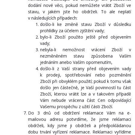
dodání nové věci, pokud nemůžete vrátit Zboží ve
stavu, v jakém jste ho obdrželi. To ale neplatí
v následujících případech:
došlo-li ke změně stavu Zboží v důsledku
prohlídky za účelem zjištění vady;
bylo-li Zboží použito ještě před objevením
vady;
nebyla-li nemožnost vrácení Zboží v
nezměněném stavu způsobena Vaším
jednáním anebo Vaším opomenutím,
došlo-li z Vaší strany před objevením vady
k prodeji, spotřebování nebo pozměnění
Zboží při obvyklém použití; pokud k tomu však
došlo jen částečně, je Vaší povinností tu část
Zboží, kterou vrátit lze a v takovém případě
Vám nebude vrácena část Cen odpovídající
Vašemu prospěchu z užití části Zboží.
Do 3 dnů od obdržení reklamace Vám na e-
mailovou adresu potvrdíme, že jsme reklamaci
obdrželi, kdy jsme ji obdrželi a předpokládanou
dobu trvání vyřízení reklamace. Reklamaci vyřídíme