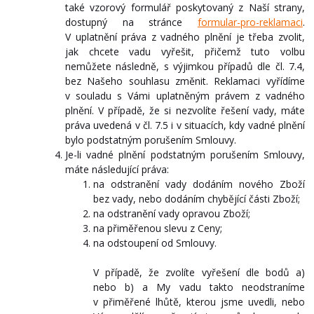
také vzorový formulář poskytovaný z Naší strany,
dostupný na stránce
formular-pro-reklamaci
.
V uplatnění práva z vadného plnění je třeba zvolit,
jak chcete vadu vyřešit, přičemž tuto volbu
nemůžete následně, s výjimkou případů dle čl. 7.4,
bez Našeho souhlasu změnit. Reklamaci vyřídíme
v souladu s Vámi uplatněným právem z vadného
plnění. V případě, že si nezvolíte řešení vady, máte
práva uvedená v čl. 7.5 i v situacích, kdy vadné plnění
bylo podstatným porušením Smlouvy.
Je-li vadné plnění podstatným porušením Smlouvy,
máte následující práva:
na odstranění vady dodáním nového Zboží
bez vady, nebo dodáním chybějící části Zboží;
na odstranění vady opravou Zboží;
na přiměřenou slevu z Ceny;
na odstoupení od Smlouvy.
V případě, že zvolíte vyřešení dle bodů a)
nebo b) a My vadu takto neodstraníme
v přiměřené lhůtě, kterou jsme uvedli, nebo