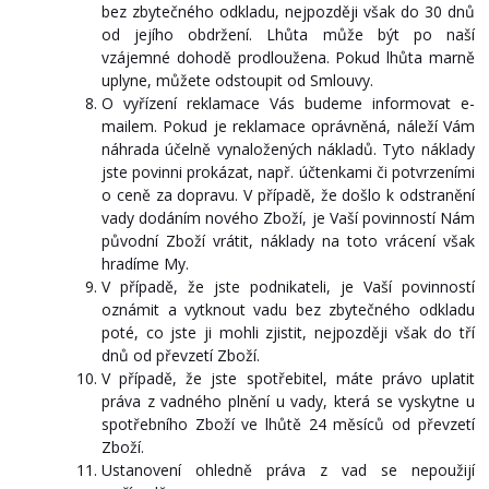
bez zbytečného odkladu, nejpozději však do 30 dnů
od jejího obdržení. Lhůta může být po naší
vzájemné dohodě prodloužena. Pokud lhůta marně
uplyne, můžete odstoupit od Smlouvy.
O vyřízení reklamace Vás budeme informovat e-
mailem. Pokud je reklamace oprávněná, náleží Vám
náhrada účelně vynaložených nákladů. Tyto náklady
jste povinni prokázat, např. účtenkami či potvrzeními
o ceně za dopravu. V případě, že došlo k odstranění
vady dodáním nového Zboží, je Vaší povinností Nám
původní Zboží vrátit, náklady na toto vrácení však
hradíme My.
V případě, že jste podnikateli, je Vaší povinností
oznámit a vytknout vadu bez zbytečného odkladu
poté, co jste ji mohli zjistit, nejpozději však do tří
dnů od převzetí Zboží.
V případě, že jste spotřebitel, máte právo uplatit
práva z vadného plnění u vady, která se vyskytne u
spotřebního Zboží ve lhůtě 24 měsíců od převzetí
Zboží.
Ustanovení ohledně práva z vad se nepoužijí