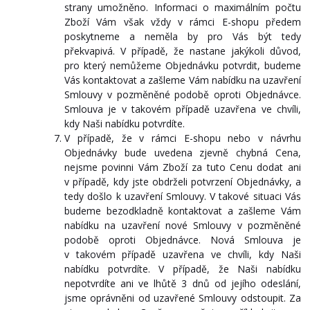
strany umožněno. Informaci o maximálním počtu
Zboží Vám však vždy v rámci E-shopu předem
poskytneme a neměla by pro Vás být tedy
překvapivá. V případě, že nastane jakýkoli důvod,
pro který nemůžeme Objednávku potvrdit, budeme
Vás kontaktovat a zašleme Vám nabídku na uzavření
Smlouvy v pozměněné podobě oproti Objednávce.
Smlouva je v takovém případě uzavřena ve chvíli,
kdy Naši nabídku potvrdíte.
V případě, že v rámci E-shopu nebo v návrhu
Objednávky bude uvedena zjevně chybná Cena,
nejsme povinni Vám Zboží za tuto Cenu dodat ani
v případě, kdy jste obdrželi potvrzení Objednávky, a
tedy došlo k uzavření Smlouvy. V takové situaci Vás
budeme bezodkladně kontaktovat a zašleme Vám
nabídku na uzavření nové Smlouvy v pozměněné
podobě oproti Objednávce. Nová Smlouva je
v takovém případě uzavřena ve chvíli, kdy Naši
nabídku potvrdíte. V případě, že Naši nabídku
nepotvrdíte ani ve lhůtě 3 dnů od jejího odeslání,
jsme oprávněni od uzavřené Smlouvy odstoupit. Za