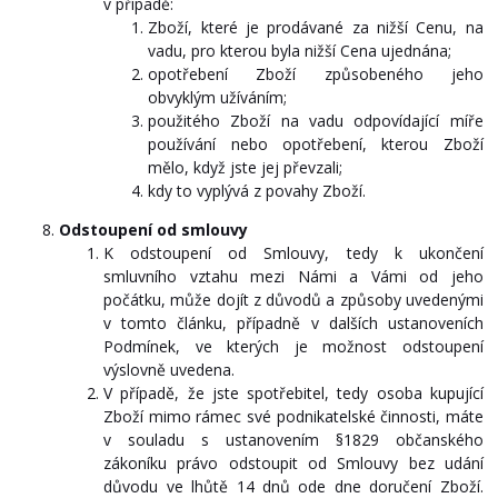
v případě:
Zboží, které je prodávané za nižší Cenu, na
vadu, pro kterou byla nižší Cena ujednána;
opotřebení Zboží způsobeného jeho
obvyklým užíváním;
použitého Zboží na vadu odpovídající míře
používání nebo opotřebení, kterou Zboží
mělo, když jste jej převzali;
kdy to vyplývá z povahy Zboží.
Odstoupení od smlouvy
K odstoupení od Smlouvy, tedy k ukončení
smluvního vztahu mezi Námi a Vámi od jeho
počátku, může dojít z důvodů a způsoby uvedenými
v tomto článku, případně v dalších ustanoveních
Podmínek, ve kterých je možnost odstoupení
výslovně uvedena.
V případě, že jste spotřebitel, tedy osoba kupující
Zboží mimo rámec své podnikatelské činnosti, máte
v souladu s ustanovením §1829 občanského
zákoníku právo odstoupit od Smlouvy bez udání
důvodu ve lhůtě 14 dnů ode dne doručení Zboží.