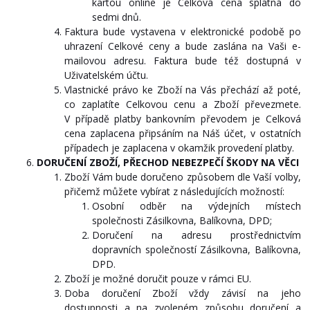
kartou online je Celková cena splatná do
sedmi dnů.
Faktura bude vystavena v elektronické podobě po
uhrazení Celkové ceny a bude zaslána na Vaši e-
mailovou adresu. Faktura bude též dostupná v
Uživatelském účtu.
Vlastnické právo ke Zboží na Vás přechází až poté,
co zaplatíte Celkovou cenu a Zboží převezmete.
V případě platby bankovním převodem je Celková
cena zaplacena připsáním na Náš účet, v ostatních
případech je zaplacena v okamžik provedení platby.
DORUČENÍ
ZBOŽÍ, PŘECHOD NEBEZPEČÍ ŠKODY NA VĚCI
Zboží Vám bude doručeno způsobem dle Vaší volby,
přičemž můžete vybírat z následujících možností:
Osobní odběr na výdejních místech
společnosti Zásilkovna, Balíkovna, DPD;
Doručení na adresu prostřednictvím
dopravních společností Zásilkovna, Balíkovna,
DPD.
Zboží je možné doručit pouze v rámci EU.
Doba doručení Zboží vždy závisí na jeho
dostupnosti a na zvoleném způsobu doručení a