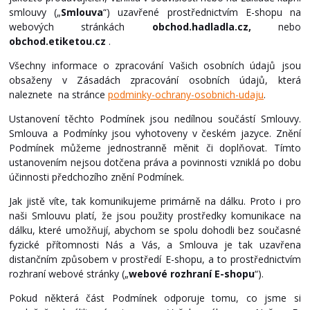
smlouvy („
Smlouva
“) uzavřené prostřednictvím E-shopu na
webových stránkách
obchod.hadladla.cz,
nebo
obchod.etiketou.cz
.
Všechny informace o zpracování Vašich osobních údajů jsou
obsaženy v Zásadách zpracování osobních údajů, která
naleznete na stránce
podminky-ochrany-osobnich-udaju
.
Ustanovení těchto Podmínek jsou nedílnou součástí Smlouvy.
Smlouva a Podmínky jsou vyhotoveny v českém jazyce. Znění
Podmínek můžeme jednostranně měnit či doplňovat. Tímto
ustanovením nejsou dotčena práva a povinnosti vzniklá po dobu
účinnosti předchozího znění Podmínek.
Jak jistě víte, tak komunikujeme primárně na dálku. Proto i pro
naši Smlouvu platí, že jsou použity prostředky komunikace na
dálku, které umožňují, abychom se spolu dohodli bez současné
fyzické přítomnosti Nás a Vás, a Smlouva je tak uzavřena
distančním způsobem v prostředí E-shopu, a to prostřednictvím
rozhraní webové stránky („
webové rozhraní E-shopu
“).
Pokud některá část Podmínek odporuje tomu, co jsme si