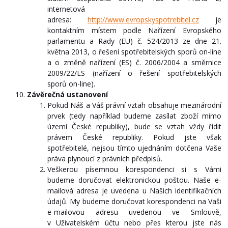
internetová
adresa:
http://www.evropskyspotrebitel.cz
je
kontaktním místem podle Nařízení Evropského
parlamentu a Rady (EU) č. 524/2013 ze dne 21.
května 2013, o řešení spotřebitelských sporů on-line
a o změně nařízení (ES) č. 2006/2004 a směrnice
2009/22/ES (nařízení o řešení spotřebitelských
sporů on-line).
Závěrečná ustanovení
Pokud Náš a Váš právní vztah obsahuje mezinárodní
prvek (tedy například budeme zasílat zboží mimo
území České republiky), bude se vztah vždy řídit
právem České republiky. Pokud jste však
spotřebitelé, nejsou tímto ujednáním dotčena Vaše
práva plynoucí z právních předpisů.
Veškerou písemnou korespondenci si s Vámi
budeme doručovat elektronickou poštou. Naše e-
mailová adresa je uvedena u Našich identifikačních
údajů. My budeme doručovat korespondenci na Vaši
e-mailovou adresu uvedenou ve Smlouvě,
v Uživatelském účtu nebo přes kterou jste nás