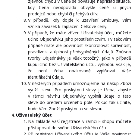
zjevnou chybu v Ceně se považuje například situace,
kdy Cena neodpovídá obvyklé ceně u jiných
prodejců nebo chybí či přebývá cifra.
V případě, kdy dojde k uzavření Smlouvy, Vám
vzniká závazek k zaplacení Celkové ceny.
V případě, že máte zřízen Uživatelský účet, můžete
učinit Objednávku jeho prostřednictvím. I v takovém
případě máte ale povinnost zkontrolovat správnost,
pravdivost a úplnost předvyplněných údajů. Způsob
tvorby Objednávky je však totožný, jako v případě
kupujícího bez Uživatelského účtu, výhodou však je,
že není třeba opakovaně vyplňovat Vaše
identifikační údaje.
V některých případech umožňujeme na nákup Zboží
využít slevu. Pro poskytnutí slevy je třeba, abyste
v rámci návrhu Objednávky vyplnili údaje o této
slevě do předem určeného pole. Pokud tak učiníte,
bude Vám Zboží poskytnuto se slevou.
Uživatelský
účet
Na základě Vaší registrace v rámci E-shopu můžete
přistupovat do svého Uživatelského účtu.
Při registraci Uživatelského účtu je Vaše povinnost