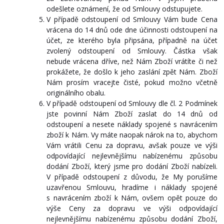
odešlete oznámení, že od Smlouvy odstupujete.
V případě odstoupení od Smlouvy Vám bude Cena
vrácena do 14 dnů ode dne účinnosti odstoupení na
účet, ze kterého byla připsána, případně na účet
zvolený odstoupení od Smlouvy. Částka však
nebude vrácena dříve, než Nám Zboží vrátíte či než
prokážete, že došlo k jeho zaslání zpět Nám. Zboží
Nám prosím vracejte čisté, pokud možno včetně
originálního obalu.
V případě odstoupení od Smlouvy dle čl. 2 Podmínek
jste povinní Nám Zboží zaslat do 14 dnů od
odstoupení a nesete náklady spojené s navrácením
zboží k Nám. Vy máte naopak nárok na to, abychom
Vám vrátili Cenu za dopravu, avšak pouze ve výši
odpovídající nejlevnějšímu nabízenému způsobu
dodání Zboží, který jsme pro dodání Zboží nabízeli.
V případě odstoupení z důvodu, že My porušíme
uzavřenou Smlouvu, hradíme i náklady spojené
s navrácením zboží k Nám, ovšem opět pouze do
výše Ceny za dopravu ve výši odpovídající
nejlevnějšímu nabízenému způsobu dodání Zboží,