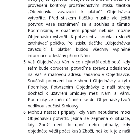
provedení kontroly prostřednictvím stisku tlačítka
„Objednávka zavazující k platbě“ Objednávku
vytvoříte. Před stiskem tlačítka musíte ale ještě
potvrdit Vaše seznámení se a souhlas s těmito
Podmínkami, v opačném případě nebude možné
Objednávku vytvořit. K potvrzení a souhlasu slouží
zatrhávací políčko. Po stisku tlačítka „Objednávka
zavazující k platbě“ budou všechny vyplněné
informace odeslány přímo Nám.
Vaši Objednávku Vám v co nejkratší době poté, kdy
Nám bude doručena, potvrdíme zprávou odeslanou
na Vaši e-mailovou adresu zadanou v Objednávce.
Součástí potvrzení bude shrnutí Objednávky a tyto
Podmínky. Potvrzením Objednávky z naší strany
dochází k uzavření Smlouvy mezi Námi a Vámi.
Podmínky ve znění účinném ke dni Objednávky tvoří
nedílnou součást Smlouvy.
Mohou nastat i případy, kdy Vám nebudeme moci
Objednávku potvrdit. Jedná se zejména o situace,
kdy Zboží není dostupné nebo případy, kdy
objednáte větší počet kusů Zboží, než kolik je z naší