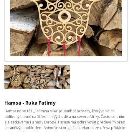
Hamsa - Ruka Fatimy
Hamsa nebo též „Fátimina ruka“ je symbol ochrany, který je velmi
oblíbený hlavně na Středním Východě a na severu Afriky. Často se s ním
ale setkáváme i u nás v Evropě. Hamsa má ochraňovat především před
uhrančivým pohledem. Vytvořte si originální dekoraci ze dřeva přidáním