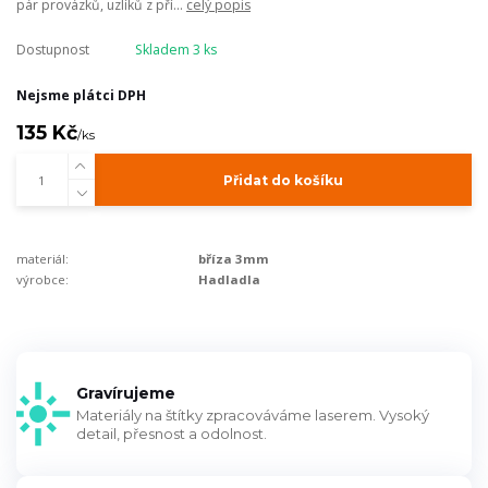
pár provázků, uzlíků z pří...
celý popis
Dostupnost
Skladem 3 ks
Nejsme plátci DPH
135 Kč
/
ks
Přidat do košíku
materiál:
bříza 3mm
výrobce:
Hadladla
Gravírujeme
Materiály na štítky zpracováváme laserem. Vysoký
detail, přesnost a odolnost.