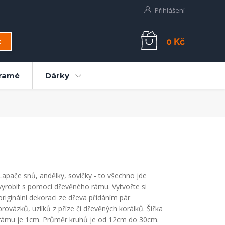
Přihlášení
0 Kč
t
ramé
Dárky
Lapače snů, andělky, sovičky - to všechno jde
vyrobit s pomocí dřevěného rámu. Vytvořte si
originální dekoraci ze dřeva přidáním pár
provázků, uzlíků z příze či dřevěných korálků. Šířka
rámu je 1cm. Průměr kruhů je od 12cm do 30cm.