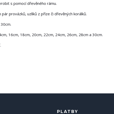
vyrobit s pomocí dřevěného rámu.
m pár provázků, uzlíků z příze či dřevěných korálků.
o 30cm.
14cm, 16cm, 18cm, 20cm, 22cm, 24cm, 26cm, 28cm a 30cm.
.
PLATBY