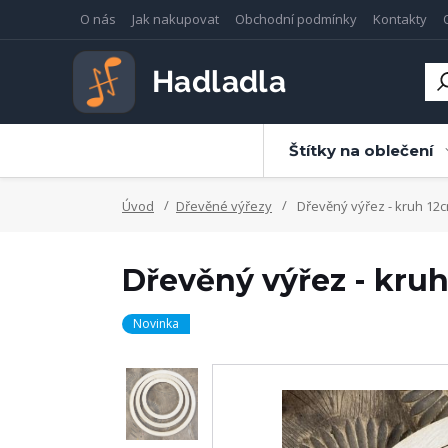
O nás
Jak nakupovat
Obchodní podmínky
Kontakty
Štítky na oblečení
Úvod
Dřevěné výřezy
Dřevěný výřez - kruh 12
Dřevěný výřez - kru
Novinka