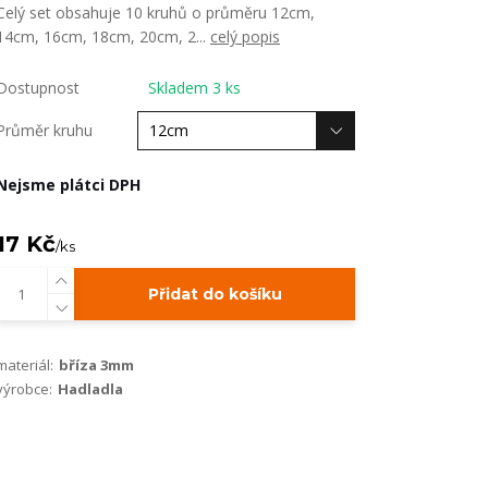
Celý set obsahuje 10 kruhů o průměru 12cm,
14cm, 16cm, 18cm, 20cm, 2...
celý popis
Dostupnost
Skladem 3 ks
Průměr kruhu
Nejsme plátci DPH
17 Kč
/
ks
Přidat do košíku
materiál:
bříza 3mm
výrobce:
Hadladla