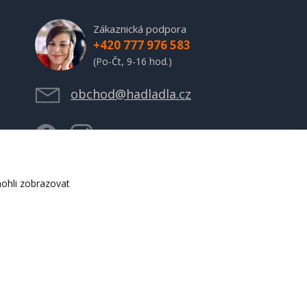
Zákaznická podpora
+420 777 976 583
(Po-Čt, 9-16 hod.)
obchod@hadladla.cz
ohli zobrazovat