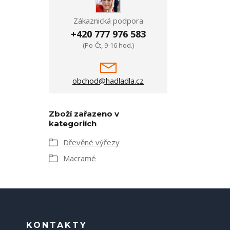
Zákaznická podpora
+420 777 976 583
(Po-Čt, 9-16 hod.)
obchod@hadladla.cz
Zboží zařazeno v
kategoriích
Dřevěné výřezy
Macramé
KONTAKTY