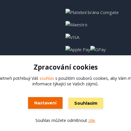
Zpracování cookies
rtneři potřebují Váš
souhlas
s použitím souborů cookies, aby Vám m
informace týkající se Vašich zájmů.
Hadladla.cz
Nastavení
Souhlasím
Vytvořeno na
Eshop-rychle.cz
Souhlas můžete odmítnout
zde
.