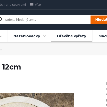
Ochrana soukromí
Více
Hleda
Nažehlovačky
Dřevěné výřezy
Mac
cm
h 12cm