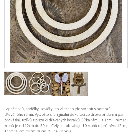
Lapače snů, andělky, sovičky - to všechno jde vyrobit s pomocí
dřevěného rámu. Vytvořte si originální dekoraci ze dřeva přidáním pár
provázků, uzlíků z příze či dřevěných korálků. Šířka rámu je 1cm. Průměr
kruhů je od 12cm do 30cm. Celý set obsahuje 10 kruhů o průměru 12cm,
14cm, 16cm, 18cm, 20cm, 2...
celý popis