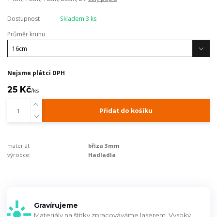
Dostupnost
Skladem 3 ks
Průměr kruhu
Nejsme plátci DPH
25 Kč
/
ks
Přidat do košíku
materiál:
bříza 3mm
výrobce:
Hadladla
Gravírujeme
Materiály na štítky zpracováváme laserem. Vysoký