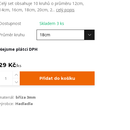
Celý set obsahuje 10 kruhů o průměru 12cm,
14cm, 16cm, 18cm, 20cm, 2...
celý popis
Dostupnost
Skladem 3 ks
Průměr kruhu
Nejsme plátci DPH
29 Kč
/
ks
Přidat do košíku
materiál:
bříza 3mm
výrobce:
Hadladla