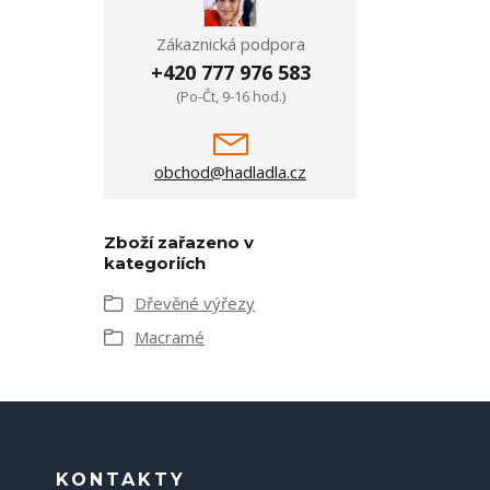
Zákaznická podpora
+420 777 976 583
(Po-Čt, 9-16 hod.)
obchod@hadladla.cz
Zboží zařazeno v
kategoriích
Dřevěné výřezy
Macramé
KONTAKTY