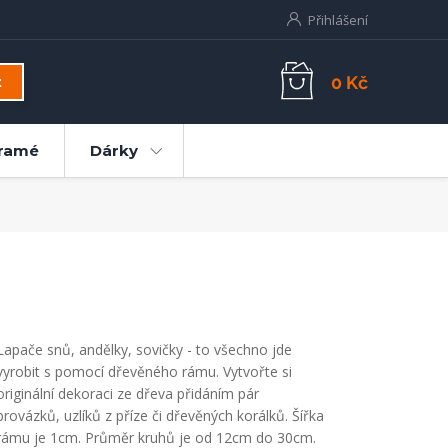
Přihlášení
0 Kč
t
ramé
Dárky
Lapače snů, andělky, sovičky - to všechno jde
vyrobit s pomocí dřevěného rámu. Vytvořte si
originální dekoraci ze dřeva přidáním pár
provázků, uzlíků z příze či dřevěných korálků. Šířka
rámu je 1cm. Průměr kruhů je od 12cm do 30cm.