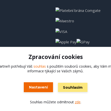
Zpracování cookies
rtneři potřebují Váš
souhlas
s použitím souborů cookies, aby Vám m
informace týkající se Vašich zájmů.
Hadladla.cz
Nastavení
Souhlasím
Vytvořeno na
Eshop-rychle.cz
Souhlas můžete odmítnout
zde
.