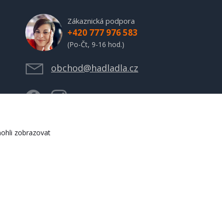
Zákaznická podpora
+420 777 976 583
(Po-Čt, 9-16 hod.)
obchod@hadladla.cz
ohli zobrazovat