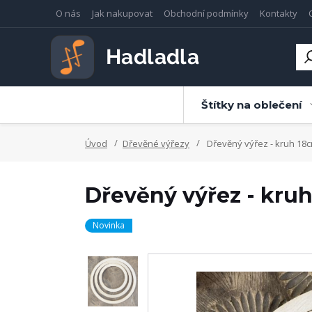
O nás
Jak nakupovat
Obchodní podmínky
Kontakty
Štítky na oblečení
Úvod
Dřevěné výřezy
Dřevěný výřez - kruh 18
Dřevěný výřez - kru
Novinka