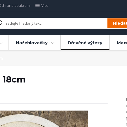
Ochrana soukromí
Více
Hleda
Nažehlovačky
Dřevěné výřezy
Mac
cm
h 18cm