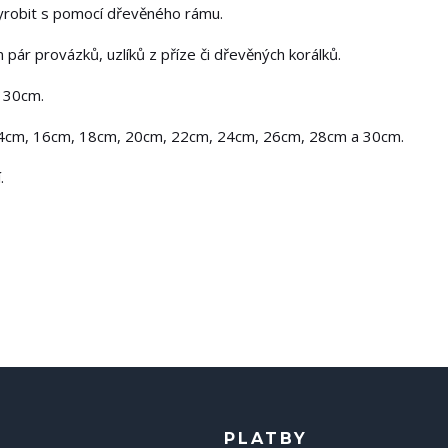
vyrobit s pomocí dřevěného rámu.
m pár provázků, uzlíků z příze či dřevěných korálků.
o 30cm.
14cm, 16cm, 18cm, 20cm, 22cm, 24cm, 26cm, 28cm a 30cm.
.
PLATBY