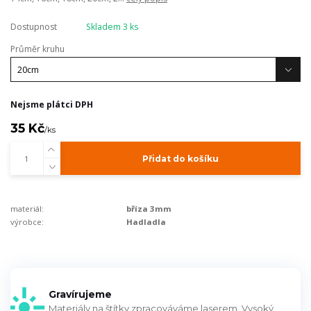
Dostupnost
Skladem 3 ks
Průměr kruhu
Nejsme plátci DPH
35 Kč
/
ks
Přidat do košíku
materiál:
bříza 3mm
výrobce:
Hadladla
Gravírujeme
Materiály na štítky zpracováváme laserem. Vysoký