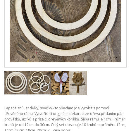
Lapače snů, andělky, sovičky - to všechno jde vyrobit s pomocí
dřevěného rámu. Vytvořte si originální dekoraci ze dřeva přidáním pár
provázků, uzlíků z příze či dřevěných korálků. Šířka rámu je 1cm. Průměr
kruhů je od 12cm do 30cm. Celý set obsahuje 10 kruhů o průměru 12cm,
14cm, 16cm, 18cm, 20cm, 2...
celý popis