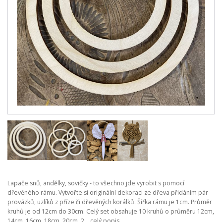
Lapače snů, andělky, sovičky - to všechno jde vyrobit s pomocí
dřevěného rámu. Vytvořte si originální dekoraci ze dřeva přidáním pár
provázků, uzlíků z příze či dřevěných korálků. Šířka rámu je 1cm. Průměr
kruhů je od 12cm do 30cm. Celý set obsahuje 10 kruhů o průměru 12cm,
14cm, 16cm, 18cm, 20cm, 2...
celý popis