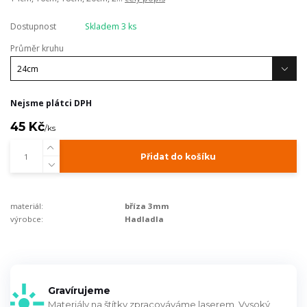
Dostupnost
Skladem 3 ks
Průměr kruhu
Nejsme plátci DPH
45 Kč
/
ks
Přidat do košíku
materiál:
bříza 3mm
výrobce:
Hadladla
Gravírujeme
Materiály na štítky zpracováváme laserem. Vysoký