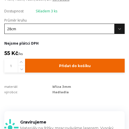
Dostupnost
Skladem 3 ks
Průměr kruhu
Nejsme plátci DPH
55 Kč
/
ks
Přidat do košíku
materiál:
bříza 3mm
výrobce:
Hadladla
Gravírujeme
Materiály na štítky zpracováváme laserem. Vysoký