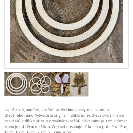
Lapače snů, andělky, sovičky - to všechno jde vyrobit s pomocí
dřevěného rámu. Vytvořte si originální dekoraci ze dřeva přidáním pár
provázků, uzlíků z příze či dřevěných korálků. Šířka rámu je 1cm. Průměr
kruhů je od 12cm do 30cm. Celý set obsahuje 10 kruhů o průměru 12cm,
14cm, 16cm, 18cm, 20cm, 2...
celý popis