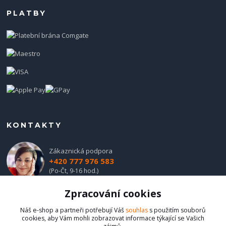
PLATBY
KONTAKTY
Zákaznická podpora
+420 777 976 583
(Po-Čt, 9-16 hod.)
Zpracování cookies
obchod@hadladla.cz
Náš e-shop a partneři potřebují Váš
souhlas
s použitím souborů
cookies, aby Vám mohli zobrazovat informace týkající se Vašich