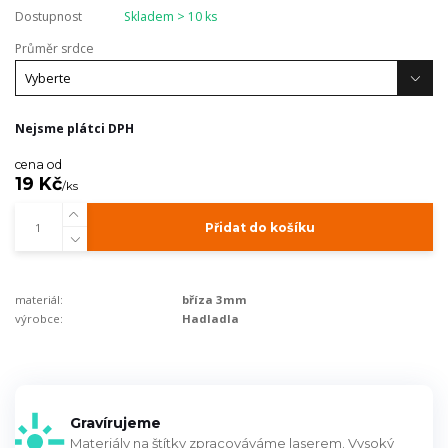
Dostupnost
Skladem > 10 ks
Průměr srdce
Nejsme plátci DPH
cena od
19 Kč
/
ks
Přidat do košíku
materiál:
bříza 3mm
výrobce:
Hadladla
Gravírujeme
Materiály na štítky zpracováváme laserem. Vysoký