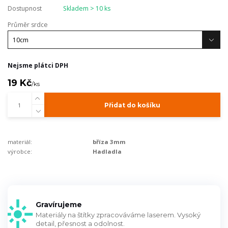
Dostupnost
Skladem > 10 ks
Průměr srdce
Nejsme plátci DPH
19 Kč
/
ks
Přidat do košíku
materiál:
bříza 3mm
výrobce:
Hadladla
Gravírujeme
Materiály na štítky zpracováváme laserem. Vysoký
detail, přesnost a odolnost.