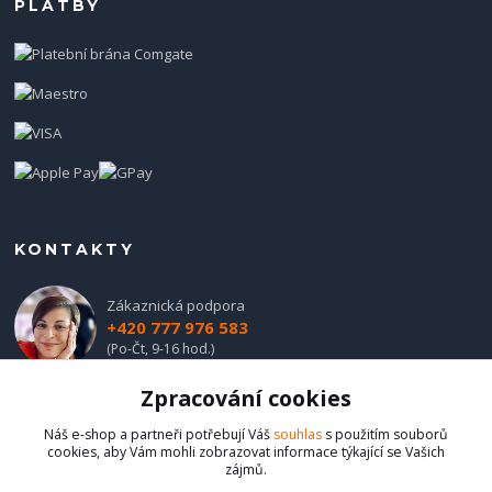
PLATBY
KONTAKTY
Zákaznická podpora
+420 777 976 583
(Po-Čt, 9-16 hod.)
Zpracování cookies
obchod@hadladla.cz
Náš e-shop a partneři potřebují Váš
souhlas
s použitím souborů
cookies, aby Vám mohli zobrazovat informace týkající se Vašich
zájmů.