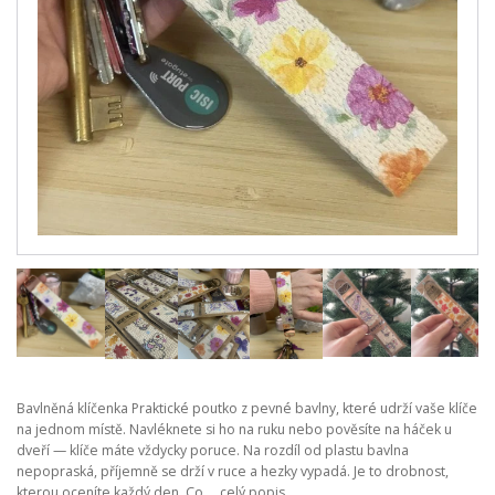
Bavlněná klíčenka Praktické poutko z pevné bavlny, které udrží vaše klíče
na jednom místě. Navléknete si ho na ruku nebo pověsíte na háček u
dveří — klíče máte vždycky poruce. Na rozdíl od plastu bavlna
nepopraská, příjemně se drží v ruce a hezky vypadá. Je to drobnost,
kterou oceníte každý den. Co ...
celý popis