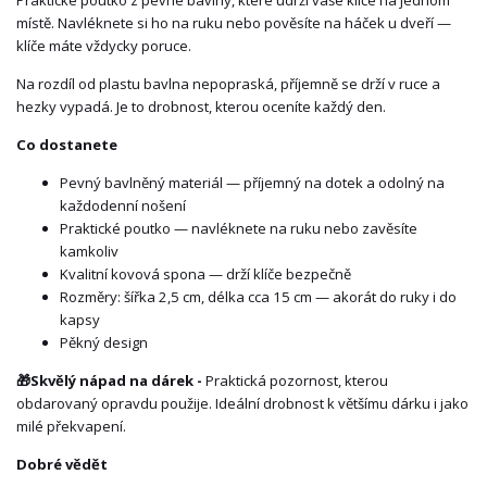
Praktické poutko z pevné bavlny, které udrží vaše klíče na jednom
místě. Navléknete si ho na ruku nebo pověsíte na háček u dveří —
klíče máte vždycky poruce.
Na rozdíl od plastu bavlna nepopraská, příjemně se drží v ruce a
hezky vypadá. Je to drobnost, kterou oceníte každý den.
Co dostanete
Pevný bavlněný materiál — příjemný na dotek a odolný na
každodenní nošení
Praktické poutko — navléknete na ruku nebo zavěsíte
kamkoliv
Kvalitní kovová spona — drží klíče bezpečně
Rozměry: šířka 2,5 cm, délka cca 15 cm — akorát do ruky i do
kapsy
Pěkný design
🎁
Skvělý nápad na dárek -
Praktická pozornost, kterou
obdarovaný opravdu použije. Ideální drobnost k většímu dárku i jako
milé překvapení.
Dobré vědět