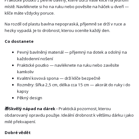
Praktické poutko z pevné bavlny, které udrží vaše klíče na jednom
místě. Navléknete si ho na ruku nebo pověsíte na háček u dveří —
klíče máte vždycky poruce.
Na rozdíl od plastu bavlna nepopraská, příjemně se drží v ruce a
hezky vypadá. Je to drobnost, kterou oceníte každý den.
Co dostanete
Pevný bavlněný materiál — příjemný na dotek a odolný na
každodenní nošení
Praktické poutko — navléknete na ruku nebo zavěsíte
kamkoliv
Kvalitní kovová spona — drží klíče bezpečně
Rozměry: šířka 2,5 cm, délka cca 15 cm — akorát do ruky i do
kapsy
Pěkný design
🎁
Skvělý nápad na dárek -
Praktická pozornost, kterou
obdarovaný opravdu použije. Ideální drobnost k většímu dárku i jako
milé překvapení.
Dobré vědět