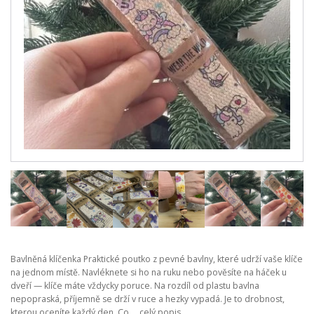
Bavlněná klíčenka Praktické poutko z pevné bavlny, které udrží vaše klíče
na jednom místě. Navléknete si ho na ruku nebo pověsíte na háček u
dveří — klíče máte vždycky poruce. Na rozdíl od plastu bavlna
nepopraská, příjemně se drží v ruce a hezky vypadá. Je to drobnost,
kterou oceníte každý den. Co ...
celý popis