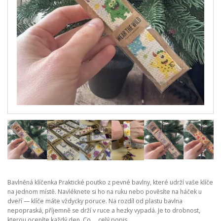
Bavlněná klíčenka Praktické poutko z pevné bavlny, které udrží vaše klíče
na jednom místě. Navléknete si ho na ruku nebo pověsíte na háček u
dveří — klíče máte vždycky poruce. Na rozdíl od plastu bavlna
nepopraská, příjemně se drží v ruce a hezky vypadá. Je to drobnost,
kterou oceníte každý den. Co ...
celý popis