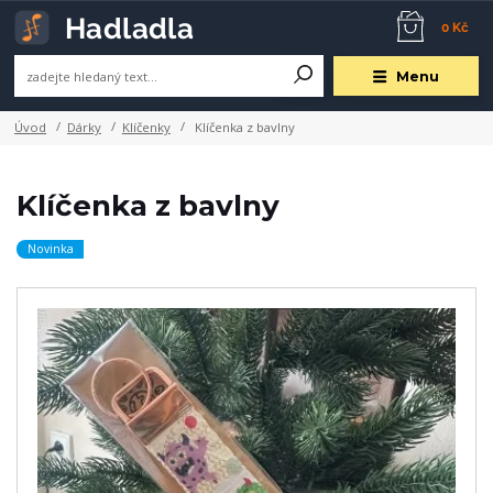
0 Kč
Menu
Úvod
Dárky
Klíčenky
Klíčenka z bavlny
Klíčenka z bavlny
Novinka