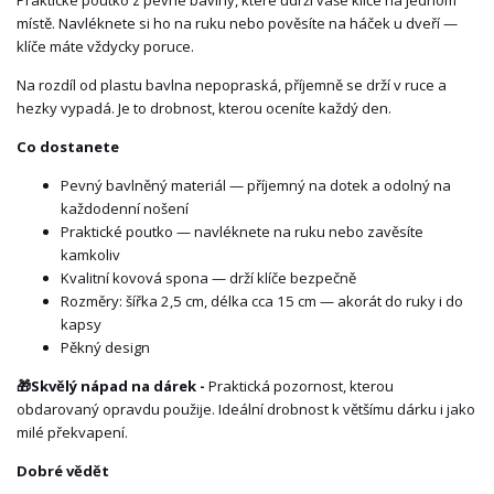
Praktické poutko z pevné bavlny, které udrží vaše klíče na jednom
místě. Navléknete si ho na ruku nebo pověsíte na háček u dveří —
klíče máte vždycky poruce.
Na rozdíl od plastu bavlna nepopraská, příjemně se drží v ruce a
hezky vypadá. Je to drobnost, kterou oceníte každý den.
Co dostanete
Pevný bavlněný materiál — příjemný na dotek a odolný na
každodenní nošení
Praktické poutko — navléknete na ruku nebo zavěsíte
kamkoliv
Kvalitní kovová spona — drží klíče bezpečně
Rozměry: šířka 2,5 cm, délka cca 15 cm — akorát do ruky i do
kapsy
Pěkný design
🎁
Skvělý nápad na dárek -
Praktická pozornost, kterou
obdarovaný opravdu použije. Ideální drobnost k většímu dárku i jako
milé překvapení.
Dobré vědět