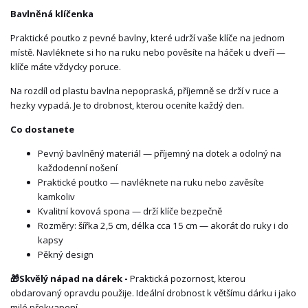
Bavlněná klíčenka
Praktické poutko z pevné bavlny, které udrží vaše klíče na jednom
místě. Navléknete si ho na ruku nebo pověsíte na háček u dveří —
klíče máte vždycky poruce.
Na rozdíl od plastu bavlna nepopraská, příjemně se drží v ruce a
hezky vypadá. Je to drobnost, kterou oceníte každý den.
Co dostanete
Pevný bavlněný materiál — příjemný na dotek a odolný na
každodenní nošení
Praktické poutko — navléknete na ruku nebo zavěsíte
kamkoliv
Kvalitní kovová spona — drží klíče bezpečně
Rozměry: šířka 2,5 cm, délka cca 15 cm — akorát do ruky i do
kapsy
Pěkný design
🎁
Skvělý nápad na dárek -
Praktická pozornost, kterou
obdarovaný opravdu použije. Ideální drobnost k většímu dárku i jako
milé překvapení.