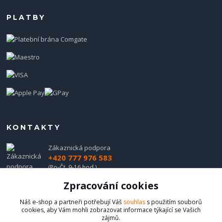
PLATBY
KONTAKTY
Zákaznická podpora
+420 777 976 583
(Po-Čt, 9-16 hod.)
Zpracování cookies
obchod@hadladla.cz
Náš e-shop a partneři potřebují Váš
souhlas
s použitím souborů
cookies, aby Vám mohli zobrazovat informace týkající se Vašich
zájmů.