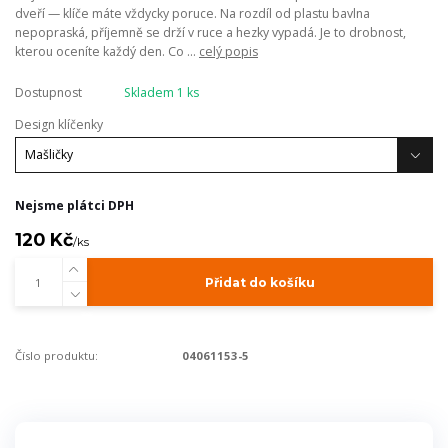
dveří — klíče máte vždycky poruce. Na rozdíl od plastu bavlna
nepopraská, příjemně se drží v ruce a hezky vypadá. Je to drobnost,
kterou oceníte každý den. Co ...
celý popis
Dostupnost
Skladem 1 ks
Design klíčenky
Nejsme plátci DPH
120 Kč
/
ks
Přidat do košíku
Číslo produktu:
04061153-5