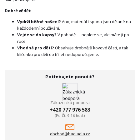
Dobré vědět
Vydrží běžné nošení?
Ano, materiál i spona jsou dělané na
každodenní používání.
Vejde se do kapsy?
V pohodě — neplete se, ale máte ji po
ruce.
Vhodná pro děti?
Obsahuje drobnější kovové části, a tak
klíčenku pro děti do tří let nedoporučujeme.
Potřebujete poradit?
Zákaznická podpora
+420 777 976 583
(Po-Čt, 9-16 hod.)
obchod@hadladla.cz