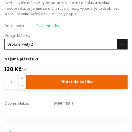
dveří — klíče máte vždycky poruce. Na rozdíl od plastu bavlna
nepopraská, příjemně se drží v ruce a hezky vypadá. Je to drobnost,
kterou oceníte každý den. Co ...
celý popis
Dostupnost
Skladem 1 ks
Design klíčenky
Nejsme plátci DPH
120 Kč
/
ks
Přidat do košíku
Číslo produktu:
04061153-7