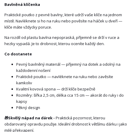
Bavlněná klíčenka
Praktické poutko z pevné bavlny, které udrží vaše klíče na jednom
místě. Navléknete si ho na ruku nebo pověsíte na háček u dveří —
klíče máte vždycky poruce.
Na rozdíl od plastu bavlna nepopraská, příjemně se drží v ruce a
hezky vypadá. Je to drobnost, kterou oceníte každý den.
Co dostanete
Pevný bavlněný materiál — příjemný na dotek a odolný na
každodenní nošení
Praktické poutko — navléknete na ruku nebo zavěsíte
kamkoliv
Kvalitní kovová spona — drží klíče bezpečně
Rozměry: šířka 2,5 cm, délka cca 15 cm — akorát do ruky i do
kapsy
Pěkný design
🎁
Skvělý nápad na dárek -
Praktická pozornost, kterou
obdarovaný opravdu použije. Ideální drobnost k většímu dárku i jako
milé překvapení.