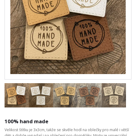
100% hand made
Velikost štítku je 3x3cm, takže se skvěle hodí na oblečky pro malé i větší
děti a dobře vypadají i na oblečení pro dospěláky. Motiv je univerzální