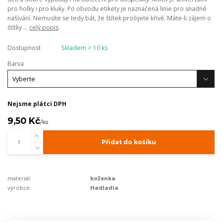
pro holky i pro kluky. Po obvodu etikety je naznačená linie pro snadné
našívání. Nemusíte se tedy bát, že štítek prošijete křivě. Máte-li zájem o
štítky ...
celý popis
Dostupnost
Skladem > 10 ks
Barva
Nejsme plátci DPH
9,50 Kč
/
ks
Přidat do košíku
materiál:
koženka
výrobce:
Hadladla