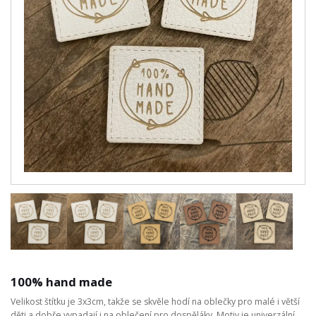
100% hand made
Velikost štítku je 3x3cm, takže se skvěle hodí na oblečky pro malé i větší
děti a dobře vypadají i na oblečení pro dospěláky. Motiv je univerzální