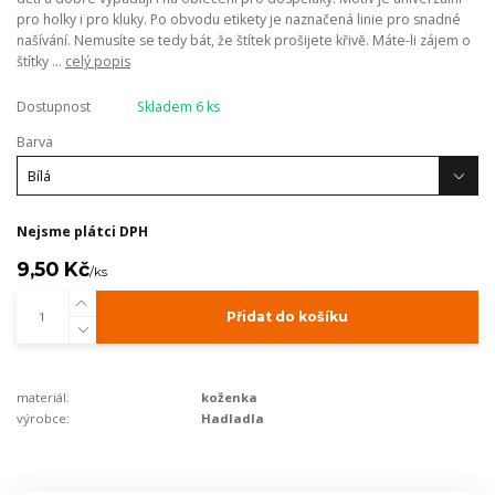
pro holky i pro kluky. Po obvodu etikety je naznačená linie pro snadné
našívání. Nemusíte se tedy bát, že štítek prošijete křivě. Máte-li zájem o
štítky ...
celý popis
Dostupnost
Skladem 6 ks
Barva
Nejsme plátci DPH
9,50 Kč
/
ks
Přidat do košíku
materiál:
koženka
výrobce:
Hadladla