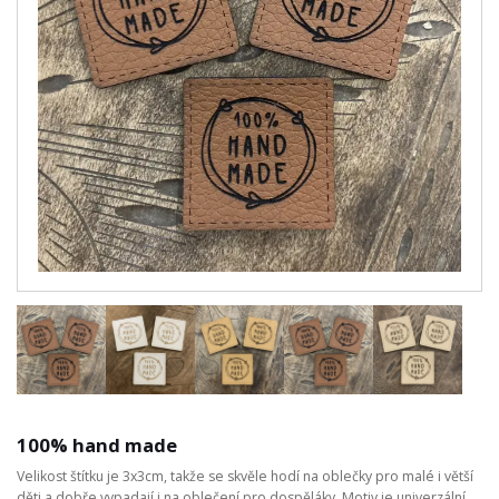
100% hand made
Velikost štítku je 3x3cm, takže se skvěle hodí na oblečky pro malé i větší
děti a dobře vypadají i na oblečení pro dospěláky. Motiv je univerzální