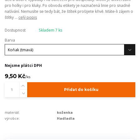
pro holky i pro kluky. Po obvodu etikety je naznačená linie pro snadné
našívání. Nemusíte se tedy bát, že štítek prošijete křivě. Máte-li zájem o
štítky ...
celý popis
Dostupnost
Skladem 7 ks
Barva
Nejsme plátci DPH
9,50 Kč
/
ks
Přidat do košíku
materiál:
koženka
výrobce:
Hadladla