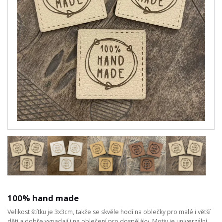
100% hand made
Velikost štítku je 3x3cm, takže se skvěle hodí na oblečky pro malé i větší
děti a dobře vypadají i na oblečení pro dospěláky. Motiv je univerzální