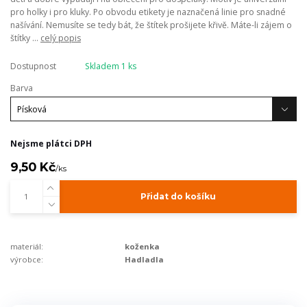
pro holky i pro kluky. Po obvodu etikety je naznačená linie pro snadné
našívání. Nemusíte se tedy bát, že štítek prošijete křivě. Máte-li zájem o
štítky ...
celý popis
Dostupnost
Skladem 1 ks
Barva
Nejsme plátci DPH
9,50 Kč
/
ks
Přidat do košíku
materiál:
koženka
výrobce:
Hadladla