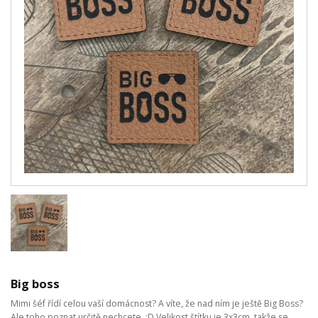
Big boss
Mimi šéf řídí celou vaší domácnost? A víte, že nad ním je ještě Big Boss?
Ale toho poznat určitě nechcete. :D Velikost štítku je 3x3cm, takže se