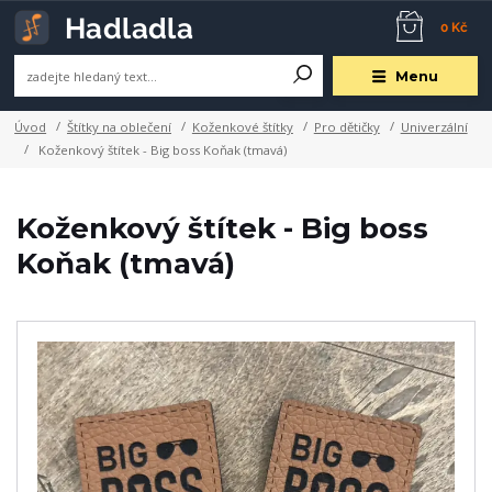
0 Kč
Menu
Úvod
Štítky na oblečení
Koženkové štítky
Pro dětičky
Univerzální
Koženkový štítek - Big boss Koňak (tmavá)
Koženkový štítek - Big boss
Koňak (tmavá)