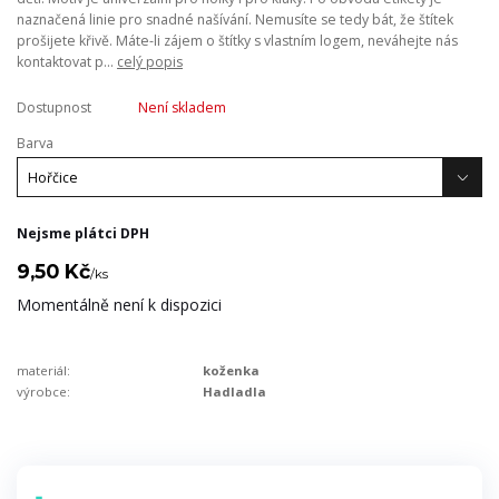
naznačená linie pro snadné našívání. Nemusíte se tedy bát, že štítek
prošijete křivě. Máte-li zájem o štítky s vlastním logem, neváhejte nás
kontaktovat p...
celý popis
Dostupnost
Není skladem
Barva
Nejsme plátci DPH
9,50 Kč
/
ks
Momentálně není k dispozici
materiál:
koženka
výrobce:
Hadladla