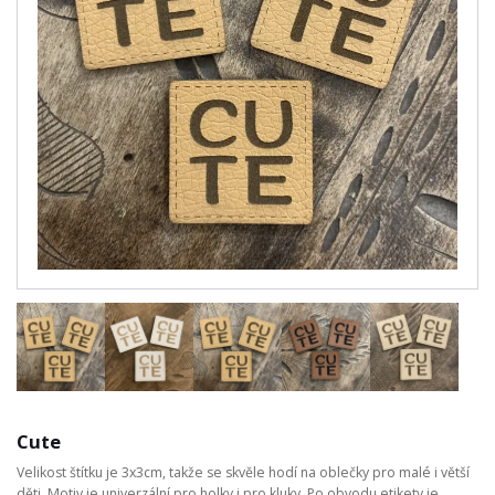
Cute
Velikost štítku je 3x3cm, takže se skvěle hodí na oblečky pro malé i větší
děti. Motiv je univerzální pro holky i pro kluky. Po obvodu etikety je