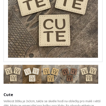
Cute
Velikost štítku je 3x3cm, takže se skvěle hodí na oblečky pro malé i větší
děti. Motiv je univerzální pro holky i pro kluky. Po obvodu etikety je