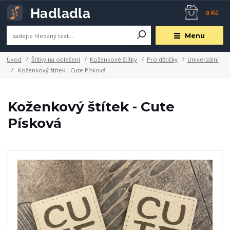
0 Kč
Menu
Úvod
Štítky na oblečení
Koženkové štítky
Pro dětičky
Univerzální
Koženkový štítek - Cute Písková
Koženkový štítek - Cute
Písková