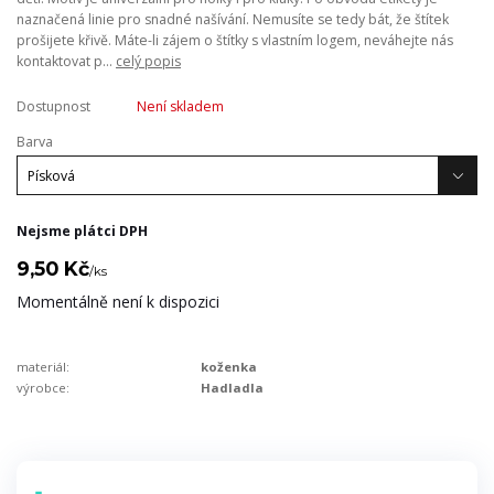
naznačená linie pro snadné našívání. Nemusíte se tedy bát, že štítek
prošijete křivě. Máte-li zájem o štítky s vlastním logem, neváhejte nás
kontaktovat p...
celý popis
Dostupnost
Není skladem
Barva
Nejsme plátci DPH
9,50 Kč
/
ks
Momentálně není k dispozici
materiál:
koženka
výrobce:
Hadladla