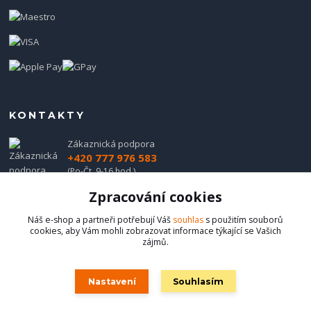
KONTAKTY
Zákaznická podpora
+420 777 976 583
(Po-Čt, 9-16 hod.)
Zpracování cookies
obchod@hadladla.cz
Náš e-shop a partneři potřebují Váš
souhlas
s použitím souborů
cookies, aby Vám mohli zobrazovat informace týkající se Vašich
zájmů.
Nastavení
Souhlasím
Hadladla.cz