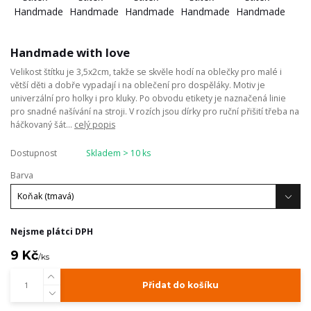
Handmade with love
Velikost štítku je 3,5x2cm, takže se skvěle hodí na oblečky pro malé i
větší děti a dobře vypadají i na oblečení pro dospěláky. Motiv je
univerzální pro holky i pro kluky. Po obvodu etikety je naznačená linie
pro snadné našívání na stroji. V rozích jsou dírky pro ruční přišití třeba na
háčkovaný šát...
celý popis
Dostupnost
Skladem > 10 ks
Barva
Nejsme plátci DPH
9 Kč
/
ks
Přidat do košíku