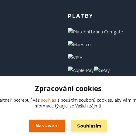
PLATBY
Zpracování cookies
rtneři potřebují Váš
souhlas
s použitím souborů cookies, aby Vám m
informace týkající se Vašich zájmů.
Hadladla.cz
Nastavení
Souhlasím
Vytvořeno na
Eshop-rychle.cz