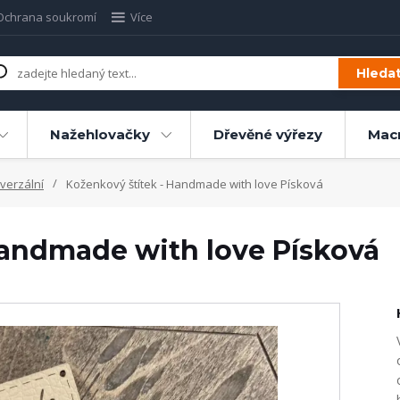
Ochrana soukromí
Více
Hleda
Nažehlovačky
Dřevěné výřezy
Mac
verzální
Koženkový štítek - Handmade with love Písková
Handmade with love Písková