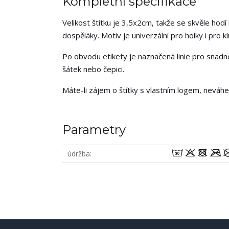
Kompletní specifikace
Velikost štítku je 3,5x2cm, takže se skvěle hodí 
dospěláky. Motiv je univerzální pro holky i pro kl
Po obvodu etikety je naznačená linie pro snadné n
šátek nebo čepici.
Máte-li zájem o štítky s vlastním logem, neváh
Parametry
wodm
údržba