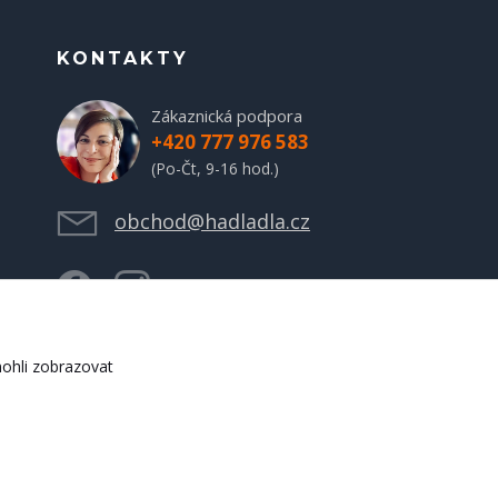
KONTAKTY
Zákaznická podpora
+420 777 976 583
(Po-Čt, 9-16 hod.)
obchod@hadladla.cz
ohli zobrazovat