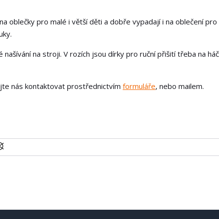
na oblečky pro malé i větší děti a dobře vypadají i na oblečení pro
uky.
ašívání na stroji. V rozích jsou dírky pro ruční přišití třeba na h
ejte nás kontaktovat prostřednictvím
formuláře
, nebo mailem.
U