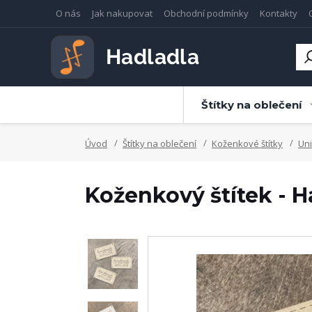
O nás
Jak nakupovat
Obchodní podmínky
Kontakty
Štítky na oblečení
Úvod
Štítky na oblečení
Koženkové štítky
Uni
Koženkový štítek - 