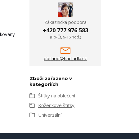
Zákaznická podpora
+420 777 976 583
áčkovaný
(Po-Čt, 9-16 hod.)
obchod@hadladla.cz
Zboží zařazeno v
kategoriích
Štítky na oblečení
Koženkové štítky
Univerzální