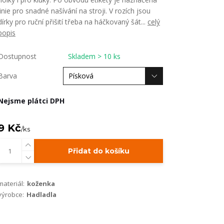
linie pro snadné našívání na stroji. V rozích jsou
dírky pro ruční přišití třeba na háčkovaný šát...
celý
popis
Dostupnost
Skladem > 10 ks
Barva
Nejsme plátci DPH
9 Kč
/
ks
Přidat do košíku
materiál:
koženka
výrobce:
Hadladla