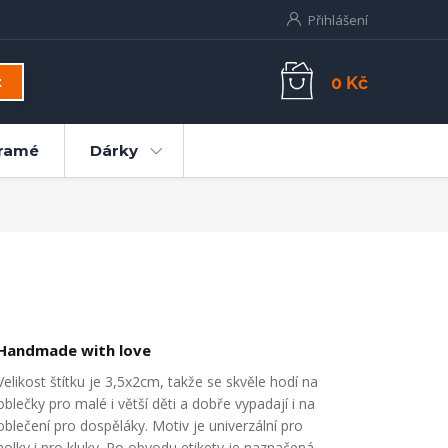
Přihlášení
0 Kč
t
ramé
Dárky
Handmade with love
Velikost štítku je 3,5x2cm, takže se skvěle hodí na
oblečky pro malé i větší děti a dobře vypadají i na
oblečení pro dospěláky. Motiv je univerzální pro
holky i pro kluky. Po obvodu etikety je naznačená