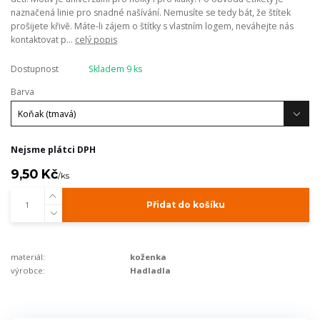
naznačená linie pro snadné našívání. Nemusíte se tedy bát, že štítek
prošijete křivě. Máte-li zájem o štítky s vlastním logem, neváhejte nás
kontaktovat p...
celý popis
Dostupnost
Skladem 9 ks
Barva
Nejsme plátci DPH
9,50 Kč
/
ks
Přidat do košíku
materiál:
koženka
výrobce:
Hadladla