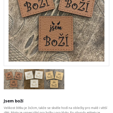
Jsem boží
Velikost štítku je 3x3cm, takže se skvěle hodí na oblečky pro malé i větší
děti. Motiv je univerzální pro holky i pro kluky. Po obvodu etikety je