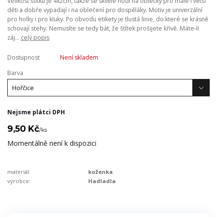
Velikost štítku je 4x2cm, takže se skvěle hodí na oblečky pro malé i větší
děti a dobře vypadají i na oblečení pro dospěláky. Motiv je univerzální
pro holky i pro kluky. Po obvodu etikety je tlustá linie, do které se krásně
schovají stehy. Nemusíte se tedy bát, že štítek prošijete křivě. Máte-li
záj...
celý popis
Dostupnost
Není skladem
Barva
Nejsme plátci DPH
9,50 Kč
/
ks
Momentálně není k dispozici
materiál:
koženka
výrobce:
Hadladla