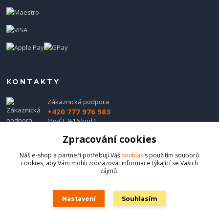
KONTAKTY
Zákaznická podpora
+420 777 976 583
(Po-Čt, 9-16 hod.)
Zpracování cookies
obchod@hadladla.cz
Náš e-shop a partneři potřebují Váš
souhlas
s použitím souborů
cookies, aby Vám mohli zobrazovat informace týkající se Vašich
zájmů.
Nastavení
Souhlasím
Hadladla.cz