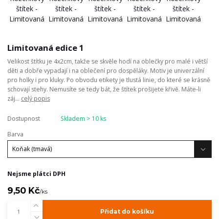
Limitovaná edice 1
Velikost štítku je 4x2cm, takže se skvěle hodí na oblečky pro malé i větší
děti a dobře vypadají i na oblečení pro dospěláky. Motiv je univerzální
pro holky i pro kluky. Po obvodu etikety je tlustá linie, do které se krásně
schovají stehy. Nemusíte se tedy bát, že štítek prošijete křivě. Máte-li
záj...
celý popis
Dostupnost
Skladem > 10 ks
Barva
Nejsme plátci DPH
9,50 Kč
/
ks
Přidat do košíku