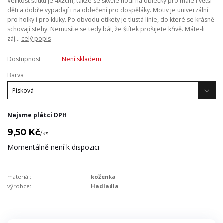
Velikost štítku je 4x2cm, takže se skvěle hodí na oblečky pro malé i větší
děti a dobře vypadají i na oblečení pro dospěláky. Motiv je univerzální
pro holky i pro kluky. Po obvodu etikety je tlustá linie, do které se krásně
schovají stehy. Nemusíte se tedy bát, že štítek prošijete křivě. Máte-li
záj...
celý popis
Dostupnost
Není skladem
Barva
Nejsme plátci DPH
9,50 Kč
/
ks
Momentálně není k dispozici
materiál:
koženka
výrobce:
Hadladla