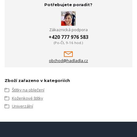
Potřebujete poradit?
Zákaznická podpora
+420 777 976 583
(Po-Čt, 9-16 hod.)
obchod@hadladla.cz
Zboží zařazeno v kategoriích
Štítky na oblečení
Koženkové štítky
Univerzální