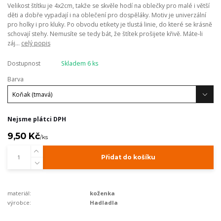
Velikost štítku je 4x2cm, takže se skvěle hodí na oblečky pro malé i větší
děti a dobře vypadají i na oblečení pro dospěláky. Motiv je univerzální
pro holky i pro kluky. Po obvodu etikety je tlustá linie, do které se krásně
schovají stehy. Nemusíte se tedy bát, že štítek prošijete křivě. Máte-li
záj...
celý popis
Dostupnost
Skladem 6 ks
Barva
Nejsme plátci DPH
9,50 Kč
/
ks
Přidat do košíku
materiál:
koženka
výrobce:
Hadladla