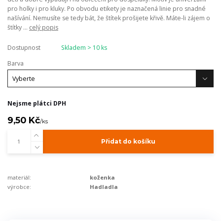
pro holky i pro kluky. Po obvodu etikety je naznačená linie pro snadné
našívání. Nemusíte se tedy bát, že štítek prošijete křivě. Máte-li zájem o
štítky ...
celý popis
Dostupnost
Skladem > 10 ks
Barva
Nejsme plátci DPH
9,50 Kč
/
ks
Přidat do košíku
materiál:
koženka
výrobce:
Hadladla