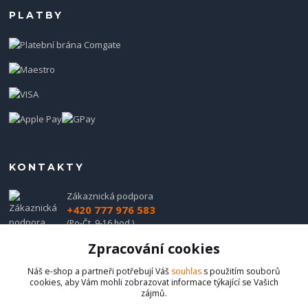
PLATBY
KONTAKTY
Zákaznická podpora
+420 777 976 583
(Po-Čt, 9-16 hod.)
Zpracování cookies
obchod@hadladla.cz
Náš e-shop a partneři potřebují Váš
souhlas
s použitím souborů
cookies, aby Vám mohli zobrazovat informace týkající se Vašich
zájmů.