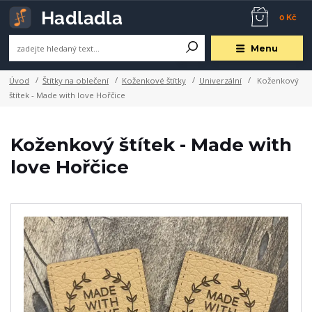
0 Kč
Menu
Úvod
Štítky na oblečení
Koženkové štítky
Univerzální
Koženkový
štítek - Made with love Hořčice
Koženkový štítek - Made with
love Hořčice