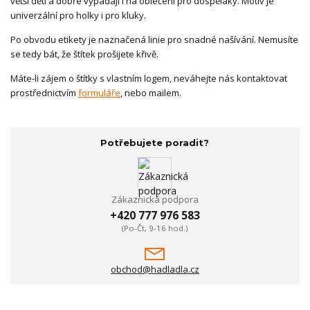
větší děti a dobře vypadají i na oblečení pro dospěláky. Motiv je
univerzální pro holky i pro kluky.
Po obvodu etikety je naznačená linie pro snadné našívání. Nemusíte
se tedy bát, že štítek prošijete křivě.
Máte-li zájem o štítky s vlastním logem, neváhejte nás kontaktovat
prostřednictvím
formuláře
, nebo mailem.
Potřebujete poradit?
Zákaznická podpora
+420 777 976 583
(Po-Čt, 9-16 hod.)
obchod@hadladla.cz