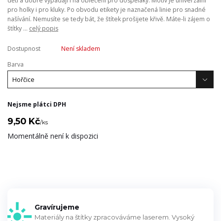
děti a dobře vypadají i na oblečení pro dospěláky. Motiv je univerzální
pro holky i pro kluky. Po obvodu etikety je naznačená linie pro snadné
našívání. Nemusíte se tedy bát, že štítek prošijete křivě. Máte-li zájem o
štítky ...
celý popis
Dostupnost
Není skladem
Barva
Nejsme plátci DPH
9,50 Kč
/
ks
Momentálně není k dispozici
Gravírujeme
Materiály na štítky zpracováváme laserem. Vysoký