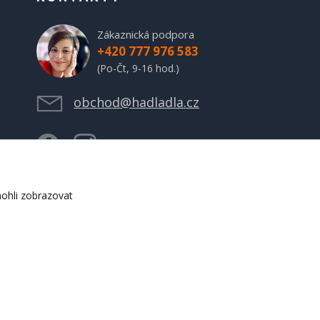
Zákaznická podpora
+420 777 976 583
(Po-Čt, 9-16 hod.)
obchod@hadladla.cz
ohli zobrazovat