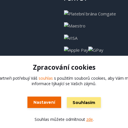
Zpracování cookies
rtneři potřebují Váš
souhlas
s použitím souborů cookies, aby Vám m
informace týkající se Vašich zájmů.
Hadladla.cz
Nastavení
Souhlasím
Vytvořeno na
Eshop-rychle.cz
Souhlas můžete odmítnout
zde
.