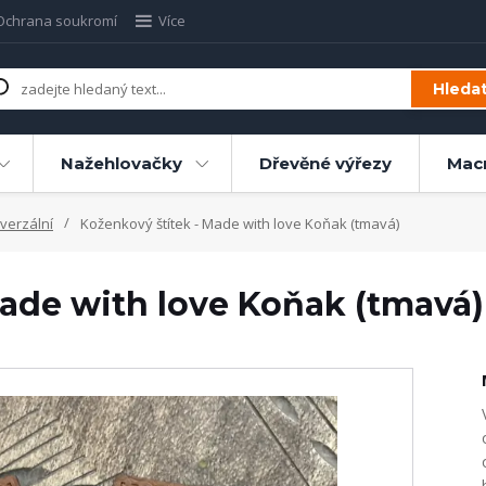
Ochrana soukromí
Více
Hleda
Nažehlovačky
Dřevěné výřezy
Mac
verzální
Koženkový štítek - Made with love Koňak (tmavá)
Made with love Koňak (tmavá)