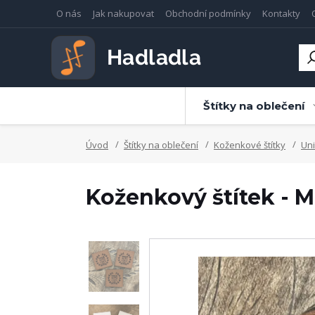
O nás
Jak nakupovat
Obchodní podmínky
Kontakty
Štítky na oblečení
Úvod
Štítky na oblečení
Koženkové štítky
Uni
Koženkový štítek - 