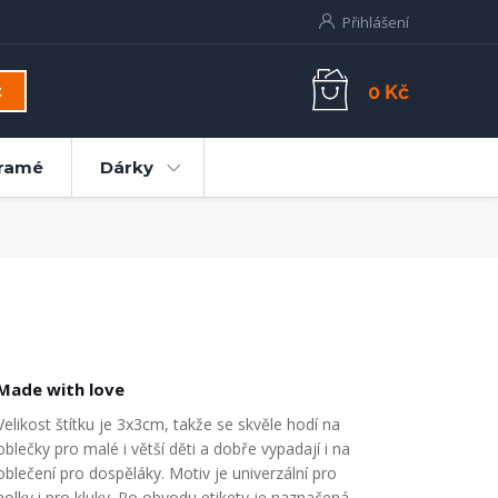
Přihlášení
0 Kč
t
ramé
Dárky
Made with love
Velikost štítku je 3x3cm, takže se skvěle hodí na
oblečky pro malé i větší děti a dobře vypadají i na
oblečení pro dospěláky. Motiv je univerzální pro
holky i pro kluky. Po obvodu etikety je naznačená