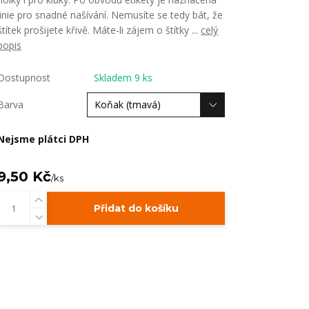
linie pro snadné našívání. Nemusíte se tedy bát, že
štítek prošijete křivě. Máte-li zájem o štítky ...
celý
popis
Dostupnost
Skladem 9 ks
Barva
Nejsme plátci DPH
9,50 Kč
/
ks
Přidat do košíku