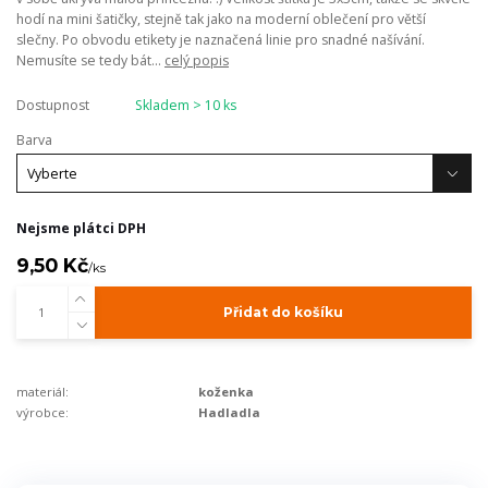
hodí na mini šatičky, stejně tak jako na moderní oblečení pro větší
slečny. Po obvodu etikety je naznačená linie pro snadné našívání.
Nemusíte se tedy bát...
celý popis
Dostupnost
Skladem > 10 ks
Barva
Nejsme plátci DPH
9,50 Kč
/
ks
Přidat do košíku
materiál:
koženka
výrobce:
Hadladla