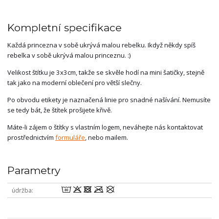
Kompletní specifikace
Každá princezna v sobě ukrývá malou rebelku. Ikdyž někdy spíš
rebelka v sobě ukrývá malou princeznu. :)
Velikost štítku je 3x3cm, takže se skvěle hodí na mini šatičky, stejně
tak jako na moderní oblečení pro větší slečny.
Po obvodu etikety je naznačená linie pro snadné našívání. Nemusíte
se tedy bát, že štítek prošijete křivě.
Máte-li zájem o štítky s vlastním logem, neváhejte nás kontaktovat
prostřednictvím
formuláře
, nebo mailem.
Parametry
wodmU
údržba