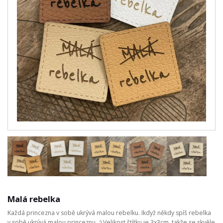
Malá rebelka
Každá princezna v sobě ukrývá malou rebelku. Ikdyž někdy spíš rebelka
v sobě ukrývá malou princeznu. :) Velikost štítku je 3x3cm, takže se skvěle