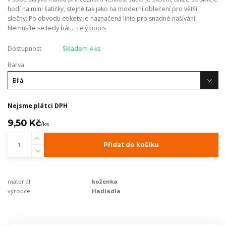
hodí na mini šatičky, stejně tak jako na moderní oblečení pro větší
slečny. Po obvodu etikety je naznačená linie pro snadné našívání.
Nemusíte se tedy bát...
celý popis
Dostupnost
Skladem 4 ks
Barva
Nejsme plátci DPH
9,50 Kč
/
ks
Přidat do košíku
materiál:
koženka
výrobce:
Hadladla