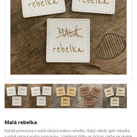
Malá rebelka
Každá princezna v sobě ukrývá malou rebelku. Ikdyž někdy spíš rebelka
v sobě ukrývá malou princeznu. :) Velikost štítku je 3x3cm, takže se skvěle