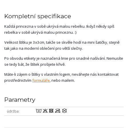
Kompletní specifikace
Každá princezna v sobě ukrývá malou rebelku. Ikdyž někdy spíš
rebelka v sobě ukrývá malou princeznu. :)
Velikost štítku je 3x3cm, takže se skvěle hodí na mini šatičky, stejně
tak jako na moderní oblečení pro větší slečny.
Po obvodu etikety je naznačená linie pro snadné našívání. Nemusíte
se tedy bát, že štítek prošijete křivě.
Máte-li zájem o štítky s vlastním logem, neváhejte nás kontaktovat
prostřednictvím
formuláře
, nebo mailem.
Parametry
wodmU
údržba