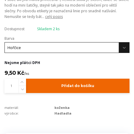
hodí na mini šatičky, stejně tak jako na moderní oblečení pro větší
slečny. Po obvodu etikety je naznačená linie pro snadné našívání.
Nemusíte se tedy bát...
celý popis
Dostupnost
Skladem 2 ks
Barva
Nejsme plátci DPH
9,50 Kč
/
ks
Přidat do košíku
materiál:
koženka
výrobce:
Hadladla