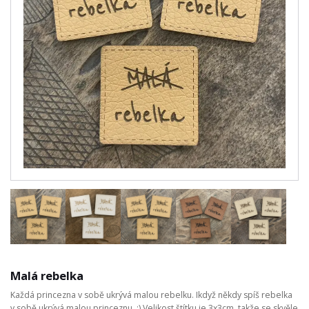
Malá rebelka
Každá princezna v sobě ukrývá malou rebelku. Ikdyž někdy spíš rebelka
v sobě ukrývá malou princeznu. :) Velikost štítku je 3x3cm, takže se skvěle