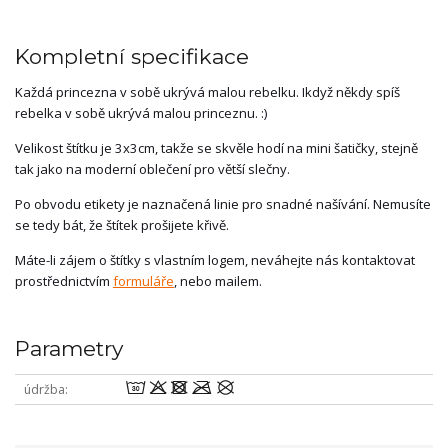
Kompletní specifikace
Každá princezna v sobě ukrývá malou rebelku. Ikdyž někdy spíš
rebelka v sobě ukrývá malou princeznu. :)
Velikost štítku je 3x3cm, takže se skvěle hodí na mini šatičky, stejně
tak jako na moderní oblečení pro větší slečny.
Po obvodu etikety je naznačená linie pro snadné našívání. Nemusíte
se tedy bát, že štítek prošijete křivě.
Máte-li zájem o štítky s vlastním logem, neváhejte nás kontaktovat
prostřednictvím
formuláře
, nebo mailem.
Parametry
wodmU
údržba