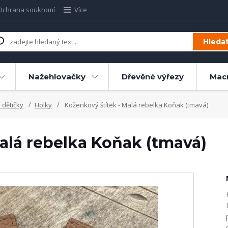
Ochrana soukromí
Více
Hleda
Nažehlovačky
Dřevěné výřezy
Mac
 dětičky
Holky
Koženkový štítek - Malá rebelka Koňak (tmavá)
alá rebelka Koňak (tmavá)