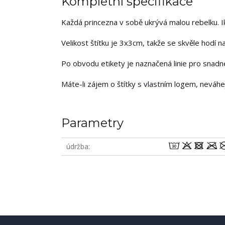
Kompletní specifikace
Každá princezna v sobě ukrývá malou rebelku. Ik
Velikost štítku je 3x3cm, takže se skvěle hodí na
Po obvodu etikety je naznačená linie pro snadné 
Máte-li zájem o štítky s vlastním logem, neváh
Parametry
wodm
údržba