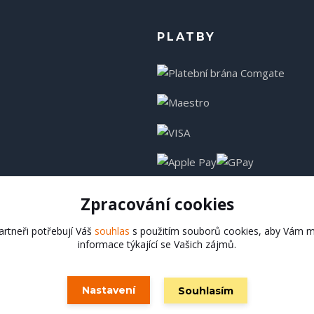
PLATBY
Zpracování cookies
rtneři potřebují Váš
souhlas
s použitím souborů cookies, aby Vám m
informace týkající se Vašich zájmů.
Hadladla.cz
Nastavení
Souhlasím
Vytvořeno na
Eshop-rychle.cz