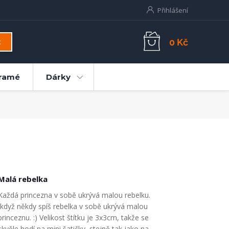
Přihlášení
0 Kč
t
ramé
Dárky
Malá rebelka
Každá princezna v sobě ukrývá malou rebelku.
Ikdyž někdy spíš rebelka v sobě ukrývá malou
princeznu. :) Velikost štítku je 3x3cm, takže se
skvěle hodí na mini šatičky, stejně tak jako na