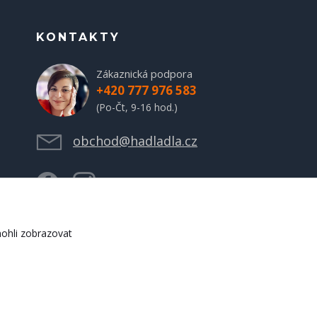
KONTAKTY
Zákaznická podpora
+420 777 976 583
(Po-Čt, 9-16 hod.)
obchod@hadladla.cz
ohli zobrazovat