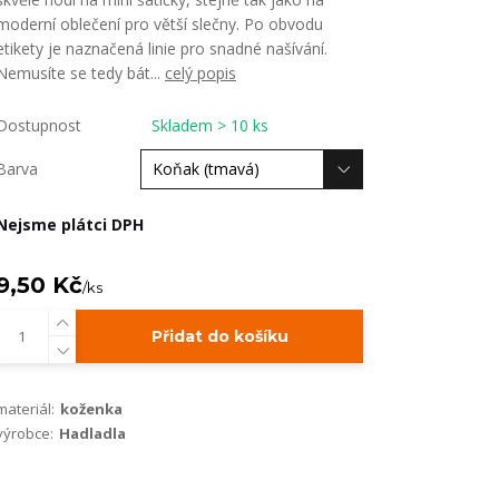
moderní oblečení pro větší slečny. Po obvodu
etikety je naznačená linie pro snadné našívání.
Nemusíte se tedy bát...
celý popis
Dostupnost
Skladem > 10 ks
Barva
Nejsme plátci DPH
9,50 Kč
/
ks
Přidat do košíku
materiál:
koženka
výrobce:
Hadladla