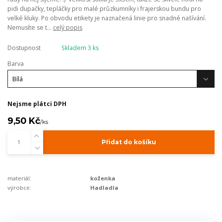
pidi dupačky, tepláčky pro malé průzkumníky i frajerskou bundu pro
velké kluky. Po obvodu etikety je naznačená linie pro snadné našívání.
Nemusíte se t...
celý popis
Dostupnost
Skladem 3 ks
Barva
Nejsme plátci DPH
9,50 Kč
/
ks
Přidat do košíku
materiál:
koženka
výrobce:
Hadladla