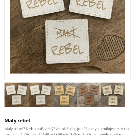
Malý rebel
Malý rebel? Nebo spíš velký? Ať tak či tak, je náš a my ho milujeme. A tak
rády na něj šijeme. :) Velikost štítku je 3x3cm, takže se skvěle hodí na