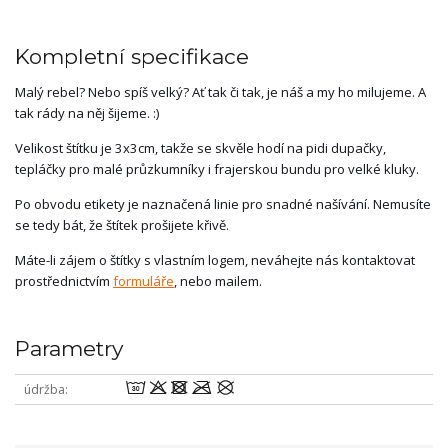
Kompletní specifikace
Malý rebel? Nebo spíš velký? Ať tak či tak, je náš a my ho milujeme. A
tak rády na něj šijeme. :)
Velikost štítku je 3x3cm, takže se skvěle hodí na pidi dupačky,
tepláčky pro malé průzkumníky i frajerskou bundu pro velké kluky.
Po obvodu etikety je naznačená linie pro snadné našívání. Nemusíte
se tedy bát, že štítek prošijete křivě.
Máte-li zájem o štítky s vlastním logem, neváhejte nás kontaktovat
prostřednictvím
formuláře
, nebo mailem.
Parametry
wodmU
údržba